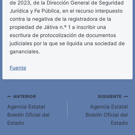
de 2023, de la Dirección General de Seguridad
Jurídica y Fe Pública, en el recurso interpuesto
contra la negativa de la registradora de la
propiedad de Játiva n.º 1 a inscribir una
escritura de protocolización de documentos
judiciales por la que se liquida una sociedad de
gananciales.
Fuente
Navegación
ANTERIOR
SIGUIENTE
Agencia Estatal
Agencia Estatal
de
Boletín Oficial del
Boletín Oficial del
entradas
Estado
Estado