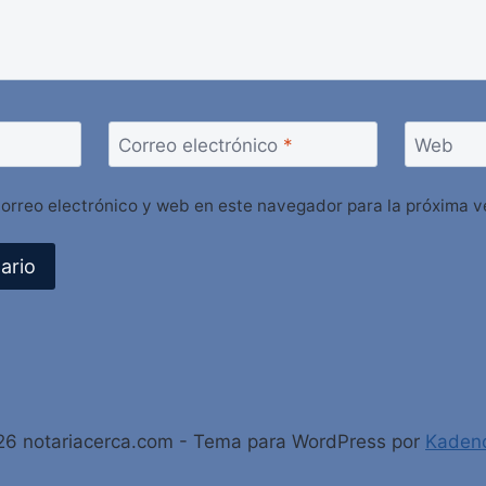
Correo electrónico
*
Web
orreo electrónico y web en este navegador para la próxima 
6 notariacerca.com - Tema para WordPress por
Kaden