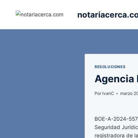
Saltar
al
notariacerca.c
contenido
RESOLUCIONES
Agencia E
Por
IvanC
marzo 2
BOE-A-2024-5576 
Seguridad Jurídic
registradora de l