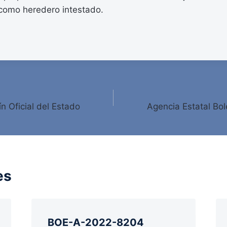
 como heredero intestado.
ín Oficial del Estado
Agencia Estatal Bole
es
BOE-A-2022-8204