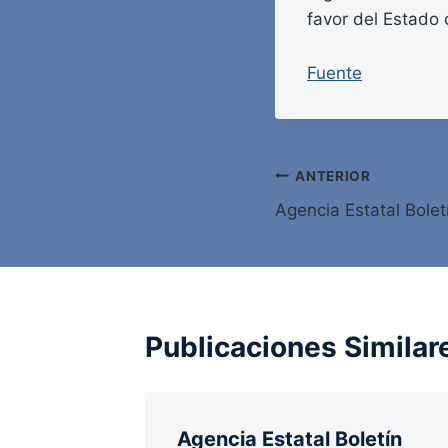
favor del Estado
Fuente
Navegación
ANTERIOR
Agencia Estatal Bolet
de
entradas
Publicaciones Similar
Agencia Estatal Boletín