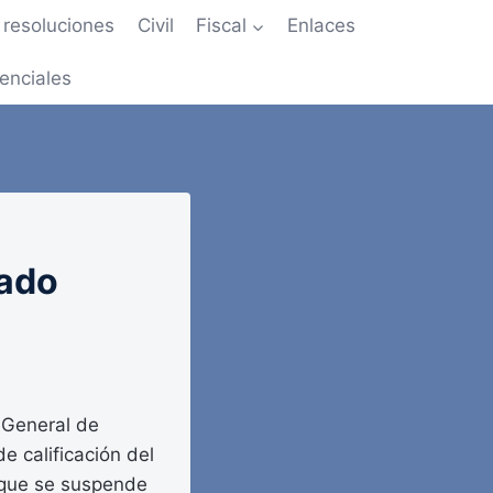
resoluciones
Civil
Fiscal
Enlaces
enciales
tado
 General de
e calificación del
a que se suspende