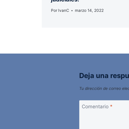
Por
IvanC
marzo 14, 2022
Deja una resp
Tu dirección de correo ele
Comentario
*