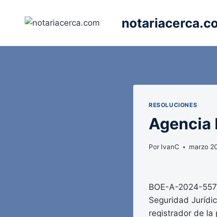
Saltar
al
notariacerca.c
contenido
RESOLUCIONES
Agencia E
Por
IvanC
marzo 2
BOE-A-2024-5575 
Seguridad Jurídic
registrador de l