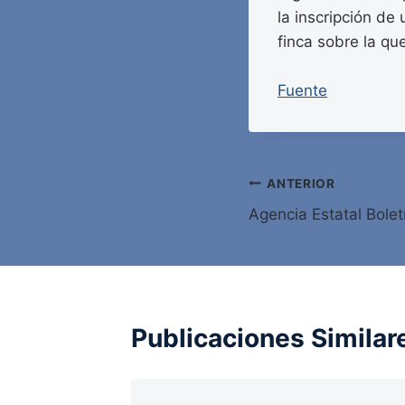
la inscripción de
finca sobre la qu
Fuente
Navegación
ANTERIOR
Agencia Estatal Bolet
de
entradas
Publicaciones Similar