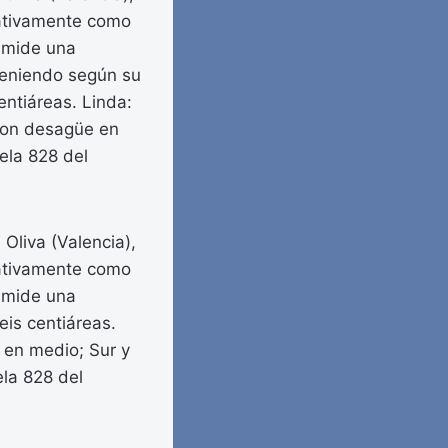
trativamente como
, mide una
 teniendo según su
entiáreas. Linda:
 con desagüe en
cela 828 del
 Oliva (Valencia),
trativamente como
, mide una
eis centiáreas.
e en medio; Sur y
ela 828 del