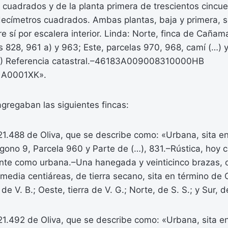
 cuadrados y de la planta primera de trescientos cincue
decímetros cuadrados. Ambas plantas, baja y primera, s
 sí por escalera interior. Linda: Norte, finca de Caña
as 828, 961 a) y 963; Este, parcelas 970, 968, camí (…) y
…) Referencia catastral.–46183A009008310000HB
1A0001XK».
agregaban las siguientes fincas:
 21.488 de Oliva, que se describe como: «Urbana, sita en
ígono 9, Parcela 960 y Parte de (…), 831.–Rústica, hoy c
nte como urbana.–Una hanegada y veinticinco brazas, 
y media centiáreas, de tierra secano, sita en término de O
 de V. B.; Oeste, tierra de V. G.; Norte, de S. S.; y Sur, d
 21.492 de Oliva, que se describe como: «Urbana, sita en