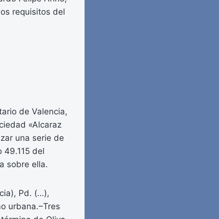
os requisitos del
tario de Valencia,
ociedad «Alcaraz
zar una serie de
o 49.115 del
a sobre ella.
ia), Pd. (…),
mo urbana.–Tres