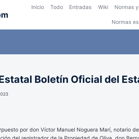
Inicio
Todo
Entradas
Wiki
Normas y 
om
Normas es
statal Boletín Oficial del Es
 2023
erpuesto por don Víctor Manuel Noguera Marí, notario de
cación del registrador de la Propiedad de Oliva, don Bern