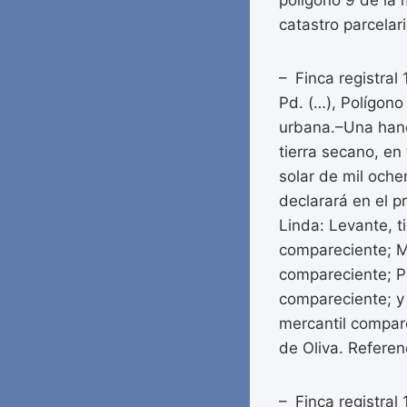
polígono 9 de la 
catastro parcela
– Finca registral
Pd. (…), Polígono
urbana.–Una hane
tierra secano, en
solar de mil oche
declarará en el 
Linda: Levante, t
compareciente; Me
compareciente; Po
compareciente; y 
mercantil compare
de Oliva. Refer
– Finca registral