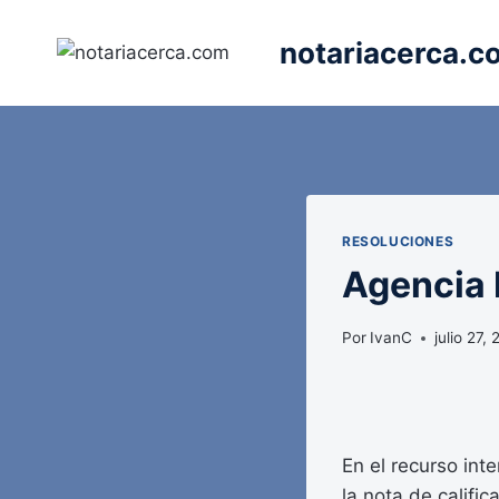
Saltar
al
notariacerca.c
contenido
RESOLUCIONES
Agencia E
Por
IvanC
julio 27,
En el recurso int
la nota de califi