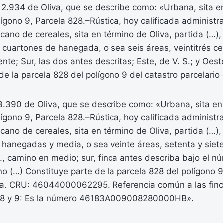
 12.934 de Oliva, que se describe como: «Urbana, sita en
lígono 9, Parcela 828.–Rústica, hoy calificada adminis
cano de cereales, sita en término de Oliva, partida (…)
s cuartones de hanegada, o sea seis áreas, veintitrés ce
ente; Sur, las dos antes descritas; Este, de V. S.; y Oes
de la parcela 828 del polígono 9 del catastro parcelario 
 3.390 de Oliva, que se describe como: «Urbana, sita en 
lígono 9, Parcela 828.–Rústica, hoy calificada adminis
cano de cereales, sita en término de Oliva, partida (…)
 hanegadas y media, o sea veinte áreas, setenta y siete
R., camino en medio; sur, finca antes describa bajo el nú
no (…) Constituye parte de la parcela 828 del polígono 9
iva. CRU: 46044000062295. Referencia común a las finc
7, 8 y 9: Es la número 46183A009008280000HB».