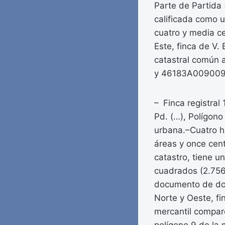
Parte de Partida 
calificada como u
cuatro y media ce
Este, finca de V. 
catastral común 
y 46183A00900
– Finca registral
Pd. (…), Polígono
urbana.–Cuatro h
áreas y once cent
catastro, tiene u
cuadrados (2.756 
documento de dos
Norte y Oeste, fi
mercantil compare