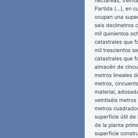
hectáreas, treinta
Partida (…), en c
ocupan una superf
seis decímetros c
mil quinientos o
catastrales que fo
mil trescientos s
catastrales que f
almacén de cincue
metros lineales d
metros, cincuent
material, adosada
veintiséis metros
metros cuadrados
superficie útil d
de la planta prim
superficie constr