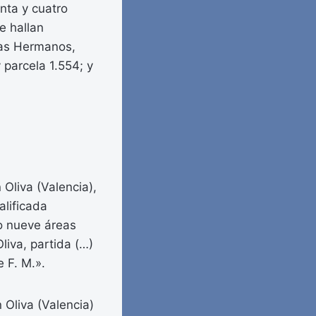
nta y cuatro
e hallan
mas Hermanos,
 parcela 1.554; y
 Oliva (Valencia),
alificada
o nueve áreas
liva, partida (…)
e F. M.».
 Oliva (Valencia)