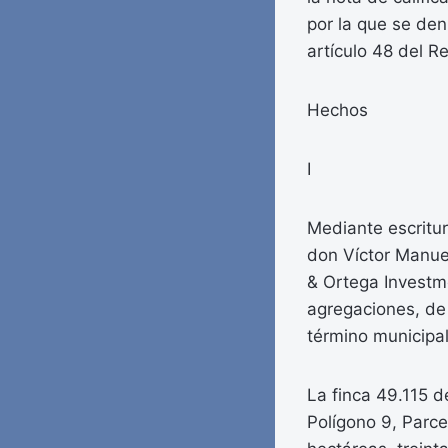
por la que se den
artículo 48 del R
Hechos
I
Mediante escritur
don Víctor Manue
& Ortega Investme
agregaciones, de 
término municipal
La finca 49.115 d
Polígono 9, Parce