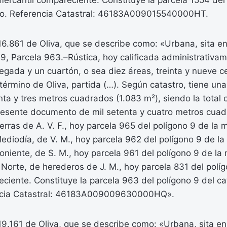
mercantil compareciente. Constituye la parcela 1554 del
rio. Referencia Catastral: 46183A009015540000HT.
 16.861 de Oliva, que se describe como: «Urbana, sita en
 9, Parcela 963.–Rústica, hoy calificada administrativ
gada y un cuartón, o sea diez áreas, treinta y nueve c
 término de Oliva, partida (…). Según catastro, tiene una
nta y tres metros cuadrados (1.083 m²), siendo la total 
presente documento de mil setenta y cuatro metros cuad
ierras de A. V. F., hoy parcela 965 del polígono 9 de la m
diodía, de V. M., hoy parcela 962 del polígono 9 de la
niente, de S. M., hoy parcela 961 del polígono 9 de la 
Norte, de herederos de J. M., hoy parcela 831 del políg
ciente. Constituye la parcela 963 del polígono 9 del ca
encia Catastral: 46183A009009630000HQ».
 19.161 de Oliva, que se describe como: «Urbana, sita en 