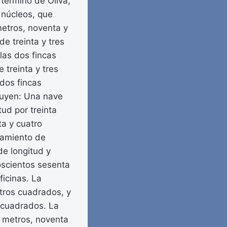
 término de Oliva,
 núcleos, que
metros, noventa y
e treinta y tres
las dos fincas
 treinta y tres
dos fincas
ituyen: Una nave
ud por treinta
ta y cuatro
namiento de
de longitud y
oscientos sesenta
icinas. La
etros cuadrados, y
 cuadrados. La
o metros, noventa