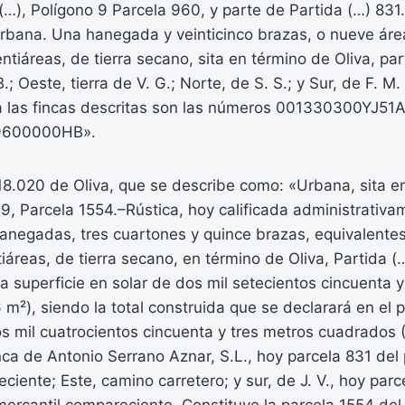
(…), Polígono 9 Parcela 960, y parte de Partida (…) 831
rbana. Una hanegada y veinticinco brazas, o nueve área
ntiáreas, de tierra secano, sita en término de Oliva, par
B.; Oeste, tierra de V. G.; Norte, de S. S.; y Sur, de F. M
a las fincas descritas son las números 001330300YJ5
9600000HB».
 18.020 de Oliva, que se describe como: «Urbana, sita en
 9, Parcela 1554.–Rústica, hoy calificada administrati
anegadas, tres cuartones y quince brazas, equivalente
iáreas, de tierra secano, en término de Oliva, Partida (
na superficie en solar de dos mil setecientos cincuenta 
m²), siendo la total construida que se declarará en el 
 mil cuatrocientos cincuenta y tres metros cuadrados (
nca de Antonio Serrano Aznar, S.L., hoy parcela 831 del 
ciente; Este, camino carretero; y sur, de J. V., hoy parc