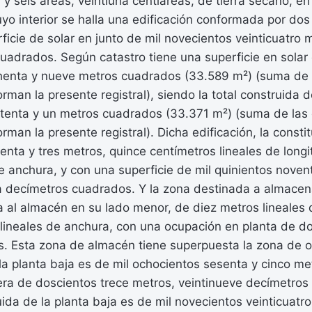
 y seis áreas, veintiuna centiáreas, de tierra secano, en
uyo interior se halla una edificación conformada por dos
icie de solar en junto de mil novecientos veinticuatro 
uadrados. Según catastro tiene una superficie en solar d
chenta y nueve metros cuadrados (33.589 m²) (suma de 
rman la presente registral), siendo la total construida de
etenta y un metros cuadrados (33.371 m²) (suma de las 
orman la presente registral). Dicha edificación, la const
nta y tres metros, quince centímetros lineales de longit
e anchura, y con una superficie de mil quinientos noven
a decímetros cuadrados. Y la zona destinada a almace
 al almacén en su lado menor, de diez metros lineales 
 lineales de anchura, con una ocupación en planta de d
. Esta zona de almacén tiene superpuesta la zona de of
e la planta baja es de mil ochocientos sesenta y cinco m
era de doscientos trece metros, veintinueve decímetros
uida de la planta baja es de mil novecientos veinticuatr