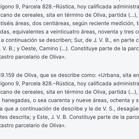
lígono 9, Parcela 828.–Rústica, hoy calificada adminis
cano de cereales, sita en término de Oliva, partida (…)
ntiséis áreas, dos centiáreas, según reciente medición,
adas, equivalentes a veinticuatro áreas, noventa y tres c
 a continuación se describen; Sur, de J. V. B., en parte
. V. B.; y Oeste, Camino (…). Constituye parte de la par
tastro parcelario de Oliva».
 19.159 de Oliva, que se describe como: «Urbana, sita en
lígono 9, Parcela 828.–Rústica, hoy calificada adminis
cano de cereales, sita en término de Oliva, partida (…)
s hanegadas, o sea cuarenta y nueve áreas, ochenta y s
ca que a continuación de describe y la de V. S., desagü
tes descrita; y Este, J. V. B. Constituye parte de la parc
tastro parcelario de Oliva».