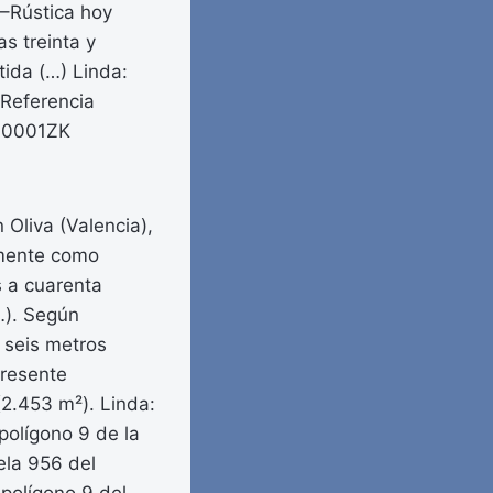
.–Rústica hoy
s treinta y
tida (…) Linda:
. Referencia
1A0001ZK
 Oliva (Valencia),
vamente como
s a cuarenta
…). Según
y seis metros
presente
2.453 m²). Linda:
polígono 9 de la
ela 956 del