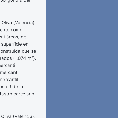
 polígono 9 del
 Oliva (Valencia),
amente como
entiáreas, de
 superficie en
construida que se
rados (1.074 m²).
ercantil
 mercantil
mercantil
ono 9 de la
tastro parcelario
Oliva (Valencia),