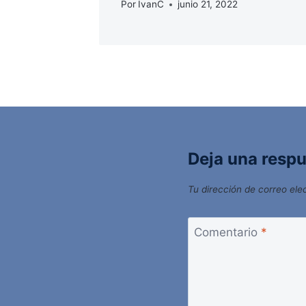
Por
IvanC
junio 21, 2022
Deja una resp
Tu dirección de correo ele
Comentario
*