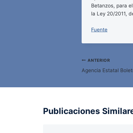
Betanzos, para e
la Ley 20/2011, de
Fuente
Navegación
ANTERIOR
Agencia Estatal Bolet
de
entradas
Publicaciones Similar