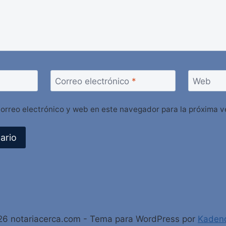
Correo electrónico
*
Web
orreo electrónico y web en este navegador para la próxima 
6 notariacerca.com - Tema para WordPress por
Kaden