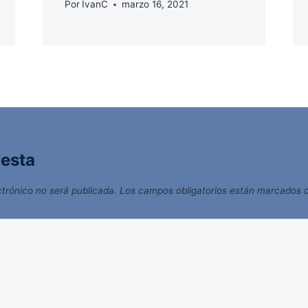
Por
IvanC
marzo 16, 2021
uesta
ctrónico no será publicada.
Los campos obligatorios están marcados