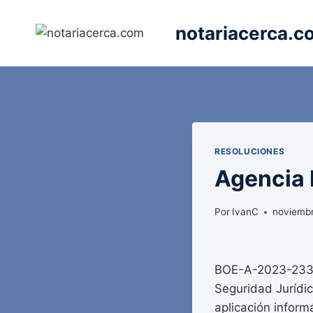
Saltar
al
notariacerca.c
contenido
RESOLUCIONES
Agencia E
Por
IvanC
noviembr
BOE-A-2023-23383
Seguridad Jurídic
aplicación informá