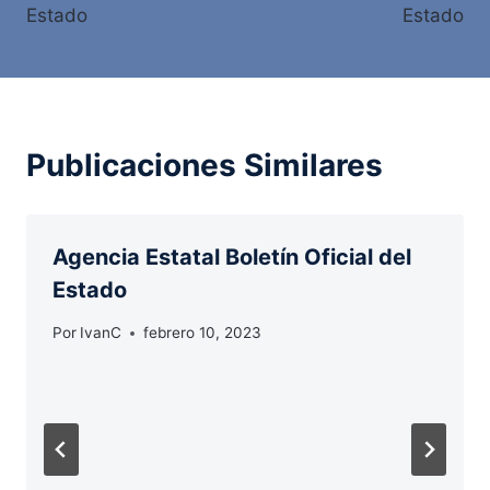
entradas
Estado
Estado
Publicaciones Similares
Agencia Estatal Boletín Oficial del
Estado
Por
IvanC
febrero 10, 2023