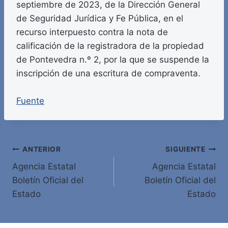
septiembre de 2023, de la Dirección General
de Seguridad Jurídica y Fe Pública, en el
recurso interpuesto contra la nota de
calificación de la registradora de la propiedad
de Pontevedra n.º 2, por la que se suspende la
inscripción de una escritura de compraventa.
Fuente
Navegación
ANTERIOR
SIGUIENTE
Agencia Estatal
Agencia Estatal
de
Boletín Oficial del
Boletín Oficial del
entradas
Estado
Estado