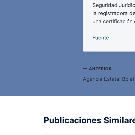
Seguridad Jurídic
la registradora d
una certificación
Fuente
Navegación
ANTERIOR
Agencia Estatal Bolet
de
entradas
Publicaciones Similar