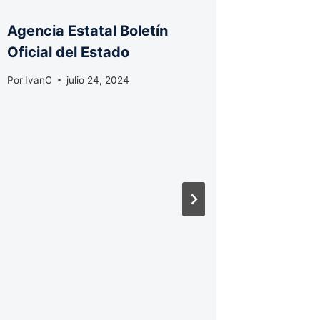
Agencia Estatal Boletín
Agencia
Oficial del Estado
Oficial
Por
IvanC
julio 24, 2024
Por
IvanC