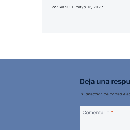
Por
IvanC
mayo 16, 2022
Deja una resp
Tu dirección de correo ele
Comentario
*