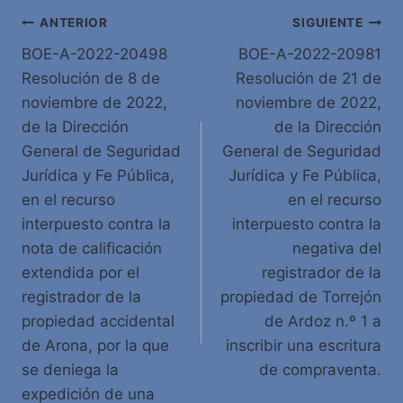
Navegación
ANTERIOR
SIGUIENTE
BOE-A-2022-20498
BOE-A-2022-20981
de
Resolución de 8 de
Resolución de 21 de
entradas
noviembre de 2022,
noviembre de 2022,
de la Dirección
de la Dirección
General de Seguridad
General de Seguridad
Jurídica y Fe Pública,
Jurídica y Fe Pública,
en el recurso
en el recurso
interpuesto contra la
interpuesto contra la
nota de calificación
negativa del
extendida por el
registrador de la
registrador de la
propiedad de Torrejón
propiedad accidental
de Ardoz n.º 1 a
de Arona, por la que
inscribir una escritura
se deniega la
de compraventa.
expedición de una