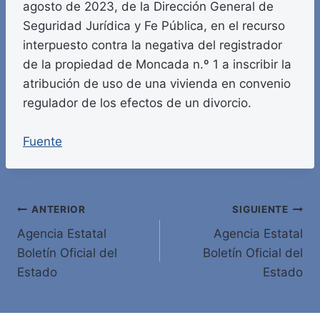
agosto de 2023, de la Dirección General de
Seguridad Jurídica y Fe Pública, en el recurso
interpuesto contra la negativa del registrador
de la propiedad de Moncada n.º 1 a inscribir la
atribución de uso de una vivienda en convenio
regulador de los efectos de un divorcio.
Fuente
Navegación
ANTERIOR
SIGUIENTE
Agencia Estatal
Agencia Estatal
de
Boletín Oficial del
Boletín Oficial del
entradas
Estado
Estado