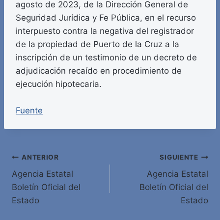
agosto de 2023, de la Dirección General de
Seguridad Jurídica y Fe Pública, en el recurso
interpuesto contra la negativa del registrador
de la propiedad de Puerto de la Cruz a la
inscripción de un testimonio de un decreto de
adjudicación recaído en procedimiento de
ejecución hipotecaria.
Fuente
Navegación
ANTERIOR
SIGUIENTE
Agencia Estatal
Agencia Estatal
de
Boletín Oficial del
Boletín Oficial del
entradas
Estado
Estado