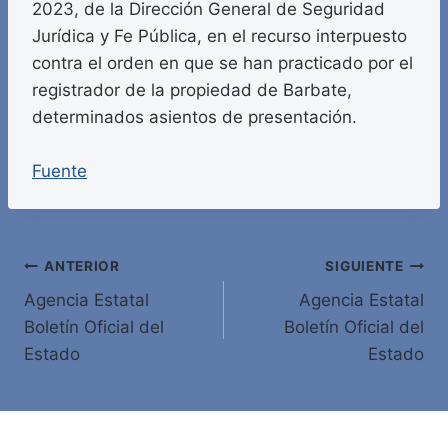
2023, de la Dirección General de Seguridad
Jurídica y Fe Pública, en el recurso interpuesto
contra el orden en que se han practicado por el
registrador de la propiedad de Barbate,
determinados asientos de presentación.
Fuente
Navegación
ANTERIOR
SIGUIENTE
Agencia Estatal
Agencia Estatal
de
Boletín Oficial del
Boletín Oficial del
entradas
Estado
Estado