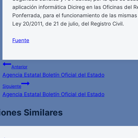
aplicación informática Dicireg en las Oficinas del Re
Ponferrada, para el funcionamiento de las mismas 
Ley 20/2011, de 21 de julio, del Registro Civil.
Fuente
Navegación
Anterior
Agencia Estatal Boletín Oficial del Estado
de
Siguiente
entradas
Agencia Estatal Boletín Oficial del Estado
iones Similares