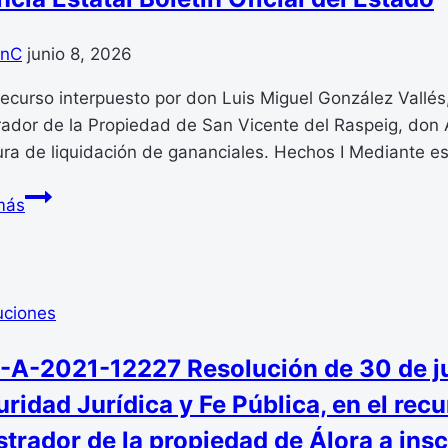
de
Marchena
anC
junio 8, 2026
a
inscribir
recurso interpuesto por don Luis Miguel González Vallés
una
rador de la Propiedad de San Vicente del Raspeig, don 
escritura
ura de liquidación de gananciales. Hechos I Mediante e
de
compraventa,
Agencia
más
por
Estatal
no
Boletín
contenerse
Oficial
la
del
uciones
manifestación
Estado
relativa
A-2021-12227 Resolución de 30 de jun
a
ridad Jurídica y Fe Pública, en el recu
la
realización
strador de la propiedad de Álora a ins