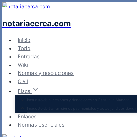
Saltar
al
notariacerca.com
contenido
Inicio
Todo
Entradas
Wiki
Normas y resoluciones
Civil
Fiscal
Impuesto de sucesiones y donaciones en Castilla la Mancha
Impuesto de transmisiones patrimoniales y actos jurídicos docu
Enlaces
Normas esenciales