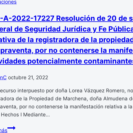
uciones
-A-2022-17227 Resolución de 20 de se
ral de Seguridad Jurídica y Fe Pública
tiva de la registradora de la propieda
raventa, por no contenerse la manifest
vidades potencialmente contaminantes
anC
octubre 21, 2022
recurso interpuesto por doña Lorea Vázquez Romero, not
tradora de la Propiedad de Marchena, doña Almudena del
venta, por no contenerse la manifestación relativa a l
. Hechos I Mediante…
BOE-
más