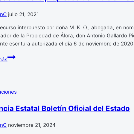
de
actividades
anC
julio 21, 2021
potencialmente
recurso interpuesto por doña M. K. O., abogada, en nomb
contaminantes
rador de la Propiedad de Álora, don Antonio Gallardo Pi
del
nte escritura autorizada el día 6 de noviembre de 2020
suelo.
BOE-
más
A-
2021-
12227
Resolución
uciones
de
30
cia Estatal Boletín Oficial del Estado
de
junio
anC
noviembre 21, 2024
de