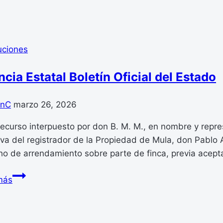
A-
2022-
17227
Resolución
uciones
de
20
cia Estatal Boletín Oficial del Estado
de
septiembre
anC
marzo 26, 2026
de
2022,
recurso interpuesto por don B. M. M., en nombre y repr
de
va del registrador de la Propiedad de Mula, don Pablo A
la
o de arrendamiento sobre parte de finca, previa acept
Dirección
Agencia
General
más
Estatal
de
Boletín
Seguridad
Oficial
Jurídica