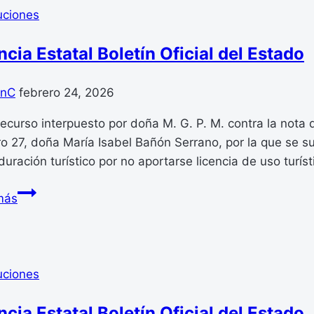
del
y
uciones
Estado
Fe
cia Estatal Boletín Oficial del Estado
Pública,
en
el
anC
febrero 24, 2026
recurso
recurso interpuesto por doña M. G. P. M. contra la nota 
interpuesto
 27, doña María Isabel Bañón Serrano, por la que se su
contra
duración turístico por no aportarse licencia de uso turís
la
negativa
Agencia
más
de
Estatal
la
Boletín
registradora
Oficial
de
del
uciones
la
Estado
propiedad
cia Estatal Boletín Oficial del Estado