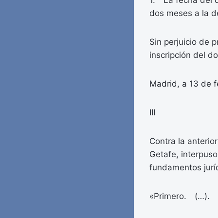
1. La fecha del d
dos meses a la de 
Sin perjuicio de 
inscripción del d
Madrid, a 13 de f
III
Contra la anterio
Getafe, interpuso
fundamentos jurí
«Primero. (…).