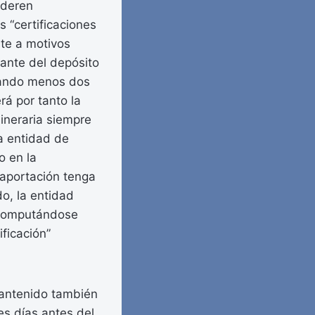
ideren
 “certificaciones
te a motivos
rtante del depósito
cuando menos dos
rá por tanto la
dineraria siempre
a entidad de
o en la
 aportación tenga
do, la entidad
, computándose
ificación”
mantenido también
es días antes del