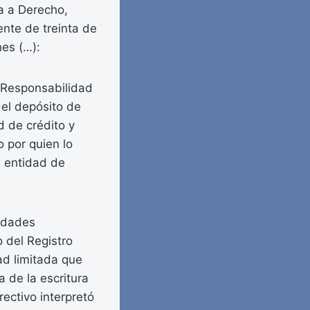
a a Derecho,
ente de treinta de
nes (…):
e Responsabilidad
del depósito de
 de crédito y
o por quien lo
a entidad de
iedades
o del Registro
ad limitada que
 de la escritura
rectivo interpretó