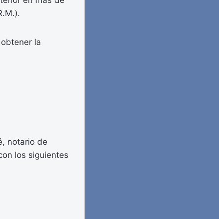
terior en más de
R.M.).
 obtener la
, notario de
con los siguientes