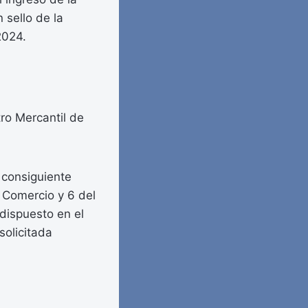
 sello de la
2024.
tro Mercantil de
 consiguiente
 Comercio y 6 del
dispuesto en el
solicitada