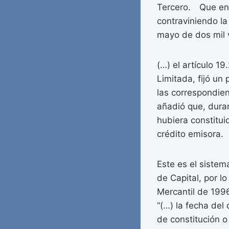
Tercero. Que enti
contraviniendo la
mayo de dos mil v
(…) el artículo 
Limitada, fijó un
las correspondie
añadió que, duran
hubiera constitui
crédito emisora.
Este es el sistem
de Capital, por l
Mercantil de 199
“(…) la fecha del
de constitución o