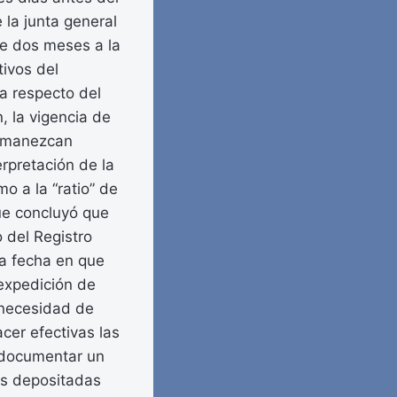
 la junta general
de dos meses a la
tivos del
a respecto del
, la vigencia de
ermanezcan
rpretación de la
o a la “ratio” de
ue concluyó que
o del Registro
la fecha en que
 expedición de
a necesidad de
cer efectivas las
a documentar un
es depositadas