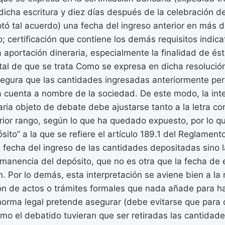
icha escritura y diez días después de la celebración de
tó tal acuerdo) una fecha del ingreso anterior en más 
; certificación que contiene los demás requisitos indica
aportación dineraria, especialmente la finalidad de ést
al de que se trata Como se expresa en dicha resolución
 asegura que las cantidades ingresadas anteriormente p
 cuenta a nombre de la sociedad. De este modo, la inte
ia objeto de debate debe ajustarse tanto a la letra com
rior rango, según lo que ha quedado expuesto, por lo q
sito” a la que se refiere el artículo 189.1 del Reglament
a fecha del ingreso de las cantidades depositadas sino 
rmanencia del depósito, que no es otra que la fecha de
ón. Por lo demás, esta interpretación se aviene bien a l
ción de actos o trámites formales que nada añade para ha
 norma legal pretende asegurar (debe evitarse que par
mo el debatido tuvieran que ser retiradas las cantidad