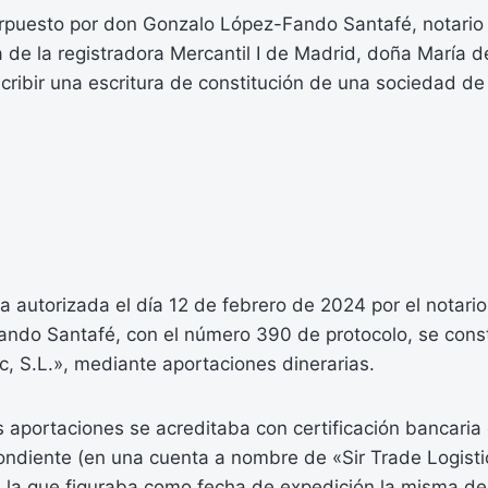
terpuesto por don Gonzalo López-Fando Santafé, notario
a de la registradora Mercantil I de Madrid, doña María 
scribir una escritura de constitución de una sociedad d
a autorizada el día 12 de febrero de 2024 por el notari
ndo Santafé, con el número 390 de protocolo, se const
ic, S.L.», mediante aportaciones dinerarias.
s aportaciones se acreditaba con certificación bancaria 
ondiente (en una cuenta a nombre de «Sir Trade Logisti
n la que figuraba como fecha de expedición la misma del