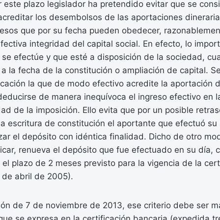
r este plazo legislador ha pretendido evitar que se cons
reditar los desembolsos de las aportaciones dinerarias
resos que por su fecha pueden obedecer, razonablemen
fectiva integridad del capital social. En efecto, lo impo
 se efectúe y que esté a disposición de la sociedad, 
a la fecha de la constitución o ampliación de capital. Se
ficación la que de modo efectivo acredite la aportación 
educirse de manera inequívoca el ingreso efectivo en l
idad de la imposición. Ello evita que por un posible retras
la escritura de constitución el aportante que efectuó su
izar el depósito con idéntica finalidad. Dicho de otro mo
ificar, renueva el depósito que fue efectuado en su día
el plazo de 2 meses previsto para la vigencia de la cert
 de abril de 2005).
ión de 7 de noviembre de 2013, ese criterio debe ser 
que se expresa en la certificación bancaria (expedida tr