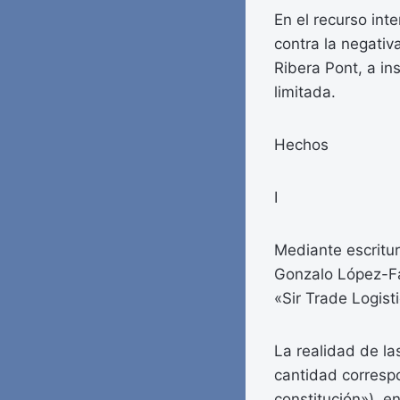
En el recurso in
contra la negativ
Ribera Pont, a in
limitada.
Hechos
I
Mediante escritur
Gonzalo López-Fa
«Sir Trade Logist
La realidad de la
cantidad corresp
constitución»), e