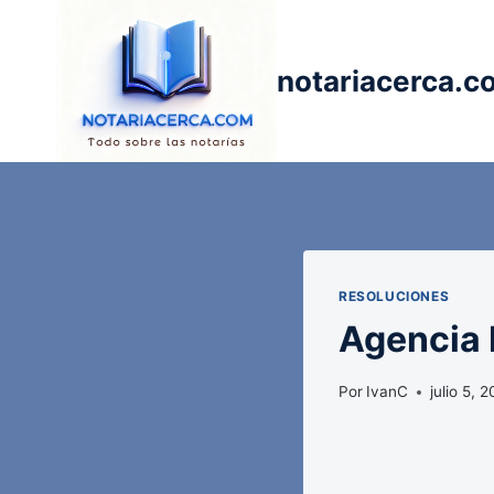
Saltar
al
contenido
notariacerca.c
RESOLUCIONES
Agencia E
Por
IvanC
julio 5, 