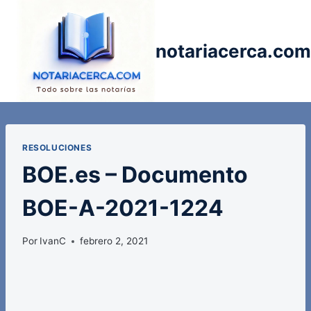
Saltar
al
contenido
notariacerca.com
RESOLUCIONES
BOE.es – Documento
BOE-A-2021-1224
Por
IvanC
febrero 2, 2021