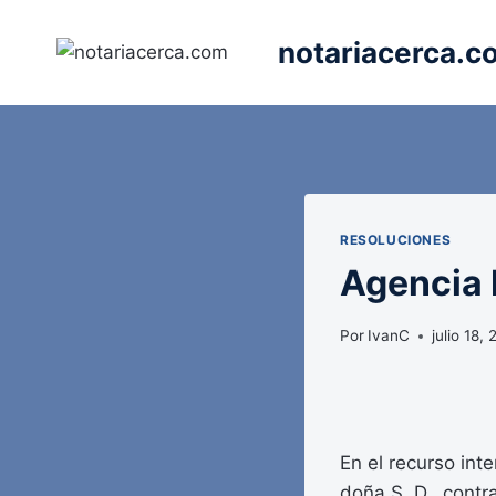
Saltar
al
notariacerca.c
contenido
RESOLUCIONES
Agencia E
Por
IvanC
julio 18,
En el recurso int
doña S. D., contr