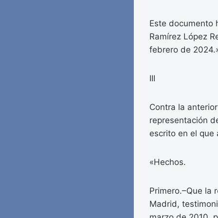
Este documento h
Ramírez López Re
febrero de 2024.
III
Contra la anterio
representación d
escrito en el qu
«Hechos.
Primero.–Que la 
Madrid, testimon
marzo de 2010, p