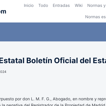
Inicio
Todo
Entradas
Wiki
Normas y 
om
Normas es
statal Boletín Oficial del Es
 2024
erpuesto por don L. M. F. G., Abogado, en nombre y rep
a la negativa del Registrador de la Propiedad de Madri