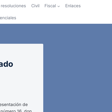
resoluciones
Civil
Fiscal
Enlaces
enciales
tado
resentación de
d número 16, don