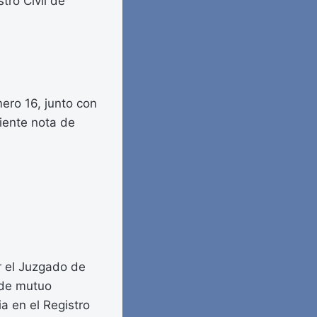
ro Civil de
ero 16, junto con
uiente nota de
r el Juzgado de
 de mutuo
a en el Registro