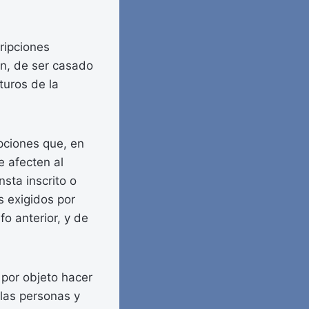
cripciones
án, de ser casado
turos de la
ipciones que, en
e afecten al
sta inscrito o
s exigidos por
fo anterior, y de
e por objeto hacer
 las personas y