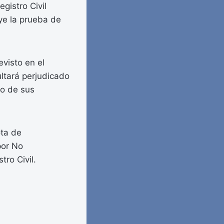
egistro Civil
uye la prueba de
evisto en el
ultará perjudicado
 o de sus
ota de
por No
tro Civil.