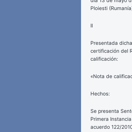
día 13 de mayo d
Ploiesti (Rumanía
II
Presentada dicha 
certificación del 
calificación:
«Nota de califica
Hechos:
Se presenta Sent
Primera Instanci
acuerdo 122/2010,