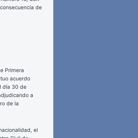
o consecuencia de
de Primera
utuo acuerdo
l día 30 de
adjudicando a
ro de la
nacionalidad, el