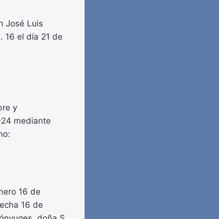
n José Luis
 16 el día 21 de
bre y
2024 mediante
ho:
úmero 16 de
fecha 16 de
cónyuges, doña S.