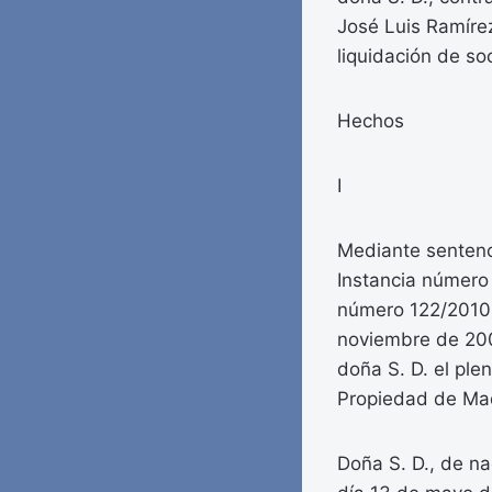
José Luis Ramíre
liquidación de so
Hechos
I
Mediante sentenc
Instancia número
número 122/2010,
noviembre de 200
doña S. D. el ple
Propiedad de Ma
Doña S. D., de na