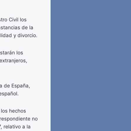
ro Civil los
nstancias de la
lidad y divorcio.
nstarán los
extranjeros,
ra de España,
español.
e los hechos
orrespondiente no
 relativo a la