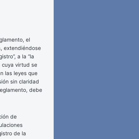
glamento, el
s, extendiéndose
stro”, a la “la
 cuya virtud se
ún las leyes que
ión sin claridad
 Reglamento, debe
ción de
tulaciones
istro de la