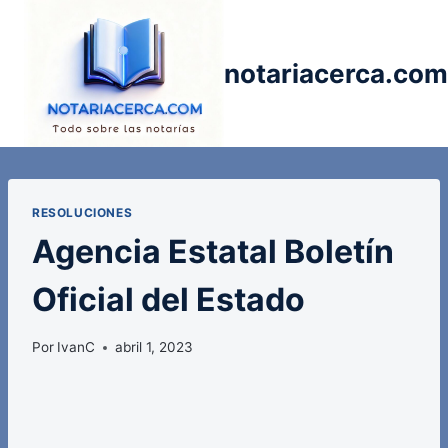
Saltar
al
contenido
notariacerca.com
RESOLUCIONES
Agencia Estatal Boletín
Oficial del Estado
Por
IvanC
abril 1, 2023