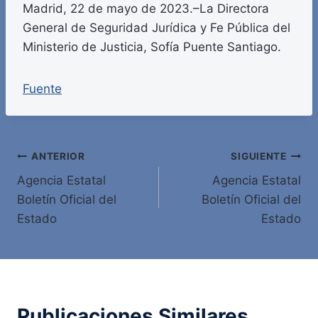
Madrid, 22 de mayo de 2023.–La Directora
General de Seguridad Jurídica y Fe Pública del
Ministerio de Justicia, Sofía Puente Santiago.
Fuente
Navegación
ANTERIOR
SIGUIENTE
Agencia Estatal
Agencia Estatal
de
Boletín Oficial del
Boletín Oficial del
entradas
Estado
Estado
Publicaciones Similares