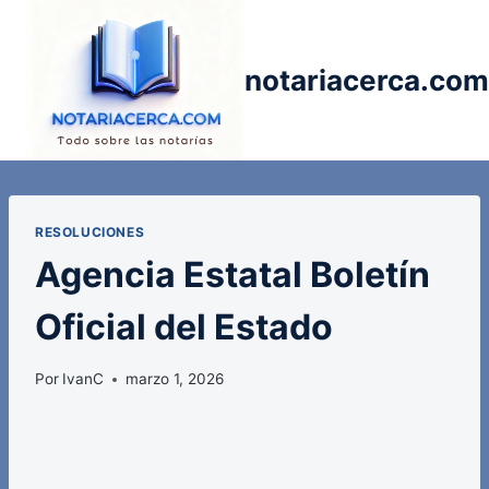
Saltar
al
contenido
notariacerca.com
RESOLUCIONES
Agencia Estatal Boletín
Oficial del Estado
Por
IvanC
marzo 1, 2026