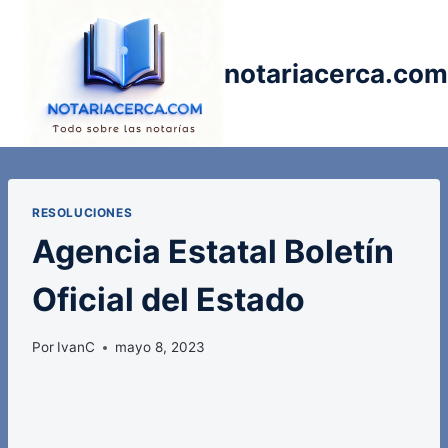
Saltar
al
contenido
notariacerca.com
RESOLUCIONES
Agencia Estatal Boletín
Oficial del Estado
Por
IvanC
mayo 8, 2023