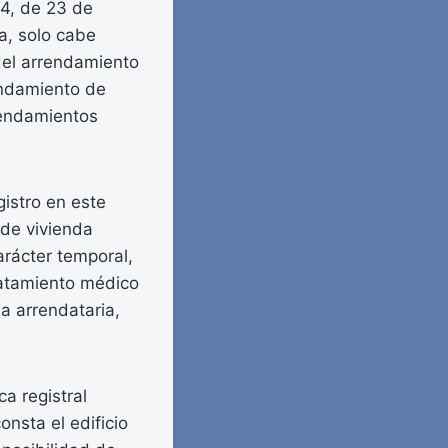
24, de 23 de
a, solo cabe
 del arrendamiento
endamiento de
rendamientos
gistro en este
 de vivienda
arácter temporal,
tratamiento médico
a arrendataria,
a registral
nsta el edificio