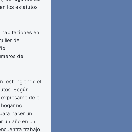
en los estatutos
s habitaciones en
quiler de
año
números de
n restringiendo el
atutos. Según
be expresamente el
u hogar no
 para hacer un
ar un año en un
encuentra trabajo