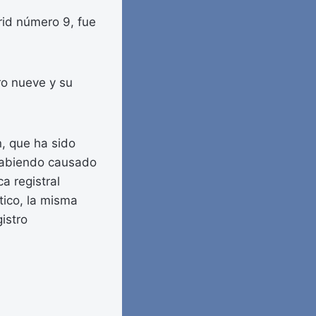
id número 9, fue
ro nueve y su
n, que ha sido
 habiendo causado
a registral
ico, la misma
istro