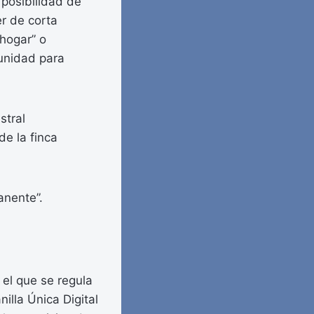
 posibilidad de
er de corta
“hogar” o
unidad para
stral
de la finca
anente”.
 el que se regula
illa Única Digital