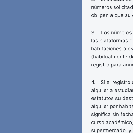
números solicita
obligan a que su 
3. Los números d
las plataformas de
habitaciones a es
(habitualmente d
registro para anu
4. Si el registro
alquiler a estudi
estatutos su dest
alquiler por habi
significa sin fec
curso académico,
supermercado, y l