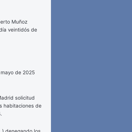
lberto Muñoz
día veintidós de
 de mayo de 2025
adrid solicitud
as habitaciones de
.
(…) denegando los