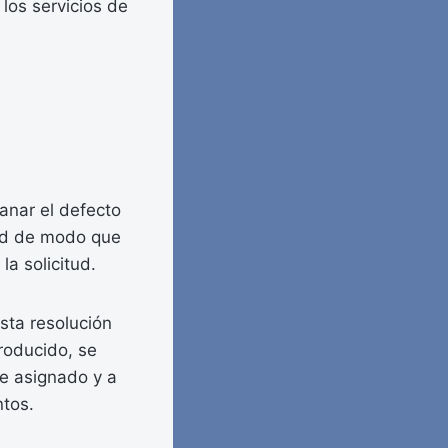
los servicios de
anar el defecto
dad de modo que
la solicitud.
esta resolución
producido, se
te asignado y a
ntos.