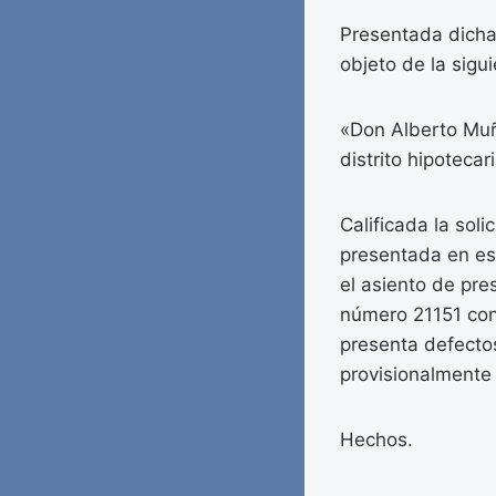
Presentada dicha
objeto de la sigui
«Don Alberto Muñ
distrito hipotecar
Calificada la sol
presentada en est
el asiento de pres
número 21151 con
presenta defectos
provisionalmente 
Hechos.