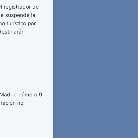
el registrador de
se suspende la
o turístico por
destinarán
e Madrid número 9
uración no