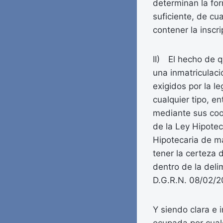
determinan la for
suficiente, de cu
contener la inscr
II) El hecho de 
una inmatriculaci
exigidos por la le
cualquier tipo, e
mediante sus coor
de la Ley Hipotec
Hipotecaria de m
tener la certeza
dentro de la delim
D.G.R.N. 08/02/2
Y siendo clara e 