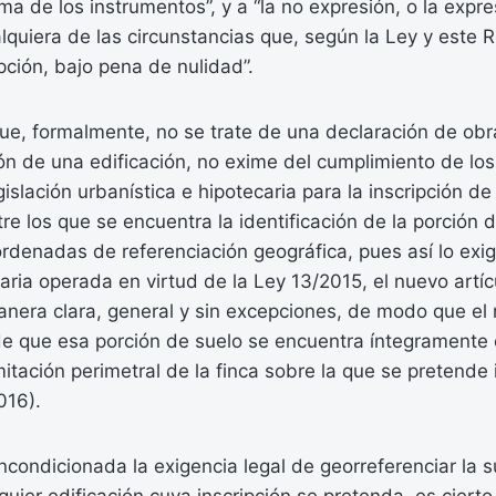
ma de los instrumentos”, y a “la no expresión, o la expre
alquiera de las circunstancias que, según la Ley y este
ipción, bajo pena de nulidad”.
que, formalmente, no se trate de una declaración de ob
ón de una edificación, no exime del cumplimiento de los
gislación urbanística e hipotecaria para la inscripción d
ntre los que se encuentra la identificación de la porción
denadas de referenciación geográfica, pues así lo exig
aria operada en virtud de la Ley 13/2015, el nuevo artíc
anera clara, general y sin excepciones, de modo que el 
 de que esa porción de suelo se encuentra íntegrament
itación perimetral de la finca sobre la que se pretende in
016).
incondicionada la exigencia legal de georreferenciar la s