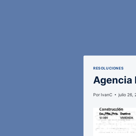
RESOLUCIONES
Agencia E
Por
IvanC
julio 26,