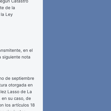
según Catastro
te de la
 la Ley
ansmitente, en el
 siguiente nota
cho de septiembre
itura otorgada en
ález Lasso de La
, en su caso, de
 los artículos 18