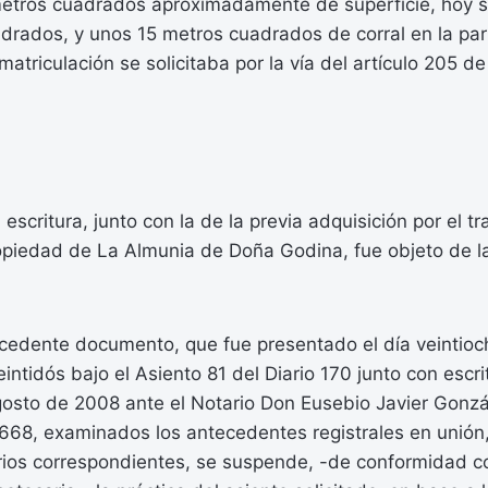
etros cuadrados aproximadamente de superficie, hoy 
drados, y unos 15 metros cuadrados de corral en la par
atriculación se solicitaba por la vía del artículo 205 de
escritura, junto con la de la previa adquisición por el tr
opiedad de La Almunia de Doña Godina, fue objeto de la
recedente documento, que fue presentado el día veintio
eintidós bajo el Asiento 81 del Diario 170 junto con escr
gosto de 2008 ante el Notario Don Eusebio Javier Gonz
1668, examinados los antecedentes registrales en unión
ios correspondientes, se suspende, -de conformidad con