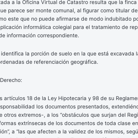
zada a la Oficina Virtual de Catastro resulta que la finc
ue parece ser monte comunal, al figurar como titular de 
emo este que no puede afirmarse de modo indubitado po
aplicación informática colegial para el tratamiento de r
 de información correspondiente.
entifica la porción de suelo en la que está excavada l
rdenadas de referenciación geográfica.
Derecho:
 artículos 18 de la Ley Hipotecaria y 98 de su Reglamen
 responsabilidad los documentos presentados, extendién
re otros extremos-, a los “obstáculos que surjan del Regis
 formas extrínsecas de los documentos de toda clase en
pción”, a “las que afecten a la validez de los mismos, seg