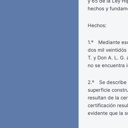
y 65 de la Ley Hip
hechos y fundam
Hechos:
1.º Mediante esc
dos mil veintidós
T. y Don A. L. G.
no se encuentra in
2.º Se describe 
superficie constr
resultan de la cer
certificación resu
evidente que la s