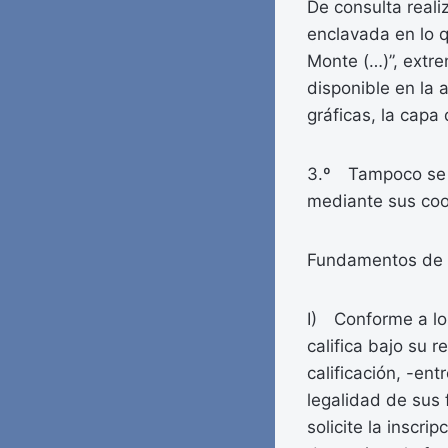
De consulta reali
enclavada en lo q
Monte (…)”, extr
disponible en la 
gráficas, la capa
3.º Tampoco se id
mediante sus coo
Fundamentos de 
I) Conforme a los
califica bajo su
calificación, -ent
legalidad de sus
solicite la inscri