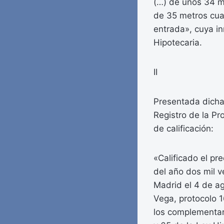
(…) de unos 34 m
de 35 metros cua
entrada», cuya inm
Hipotecaria.
II
Presentada dicha 
Registro de la Pr
de calificación:
«Calificado el p
del año dos mil v
Madrid el 4 de a
Vega, protocolo 
los complementar