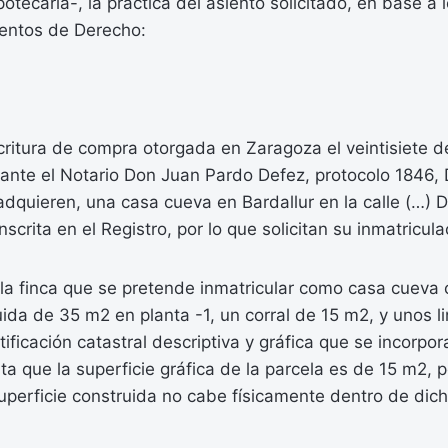
otecaria-, la práctica del asiento solicitado, en base a 
entos de Derecho:
ritura de compra otorgada en Zaragoza el veintisiete 
 ante el Notario Don Juan Pardo Defez, protocolo 1846,
 adquieren, una casa cueva en Bardallur en la calle (…) 
scrita en el Registro, por lo que solicitan su inmatricula
la finca que se pretende inmatricular como casa cueva
uida de 35 m2 en planta -1, un corral de 15 m2, y unos 
tificación catastral descriptiva y gráfica que se incorpo
lta que la superficie gráfica de la parcela es de 15 m2, p
uperficie construida no cabe físicamente dentro de dich