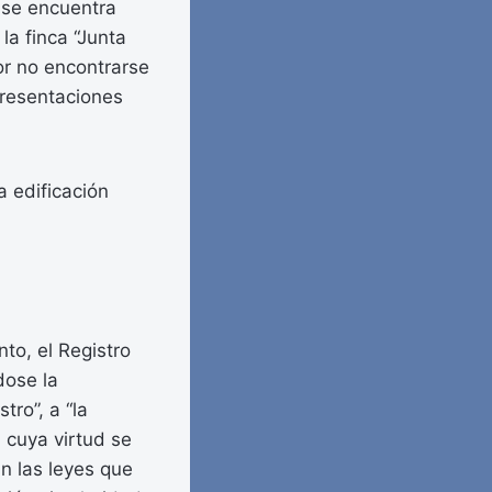
a se encuentra
la finca “Junta
r no encontrarse
epresentaciones
a edificación
to, el Registro
dose la
tro”, a “la
 cuya virtud se
ún las leyes que