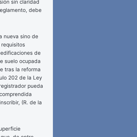
sión sin claridad
 Reglamento, debe
ra nueva sino de
 requisitos
e edificaciones de
 de suelo ocupada
e tras la reforma
ulo 202 de la Ley
registrador pueda
e comprendida
scribir, (R. de la
uperficie