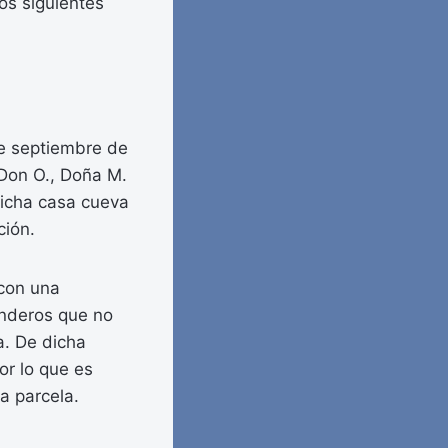
los siguientes
de septiembre de
 Don O., Doña M.
Dicha casa cueva
ción.
 con una
linderos que no
ra. De dicha
or lo que es
a parcela.