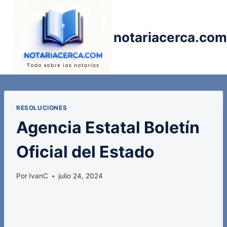
Saltar
al
contenido
notariacerca.com
RESOLUCIONES
Agencia Estatal Boletín
Oficial del Estado
Por
IvanC
julio 24, 2024