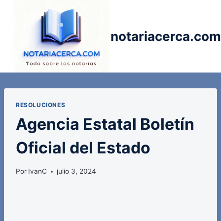
Saltar
al
contenido
notariacerca.com
RESOLUCIONES
Agencia Estatal Boletín
Oficial del Estado
Por
IvanC
julio 3, 2024