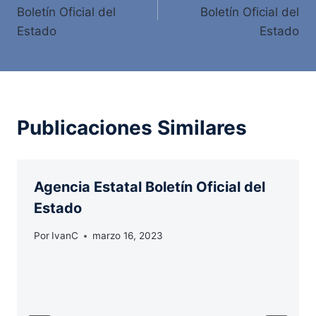
de
Boletín Oficial del
Boletín Oficial del
entradas
Estado
Estado
Publicaciones Similares
Agencia Estatal Boletín Oficial del
Estado
Por
IvanC
marzo 16, 2023