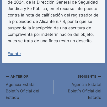
de 2024, de la Dirección General de Seguridad
Jurídica y Fe Pública, en el recurso interpuesto
contra la nota de calificación del registrador de
la propiedad de Alicante n.º 4, por la que se
suspende la inscripción de una escritura de
compraventa por indeterminación del objeto,
pues se trata de una finca resto no descrita.
Fuente
Navegación
ANTERIOR
SIGUIENTE
Agencia Estatal
Agencia Estatal
de
Boletín Oficial del
Boletín Oficial del
entradas
Estado
Estado