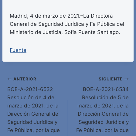
Madrid, 4 de marzo de 2021.–La Directora
General de Seguridad Jurídica y Fe Pública del
Ministerio de Justicia, Sofía Puente Santiago.
Fuente
Navegación
ANTERIOR
SIGUIENTE
BOE-A-2021-6532
BOE-A-2021-6534
de
Resolución de 4 de
Resolución de 5 de
entradas
marzo de 2021, de la
marzo de 2021, de la
Dirección General de
Dirección General de
Seguridad Jurídica y
Seguridad Jurídica y
Fe Pública, por la que
Fe Pública, por la que