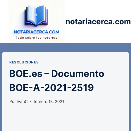
Saltar
al
contenido
notariacerca.com
RESOLUCIONES
BOE.es – Documento
BOE-A-2021-2519
Por
IvanC
febrero 18, 2021