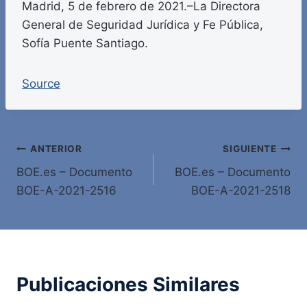
Madrid, 5 de febrero de 2021.–La Directora
General de Seguridad Jurídica y Fe Pública,
Sofía Puente Santiago.
Source
Navegación
ANTERIOR
SIGUIENTE
BOE.es – Documento
BOE.es – Documento
de
BOE-A-2021-2516
BOE-A-2021-2518
entradas
Publicaciones Similares