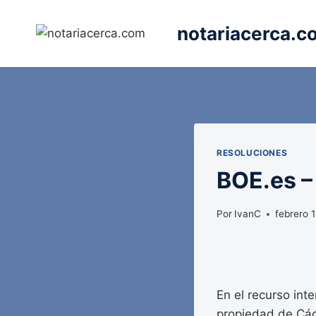
Saltar
al
notariacerca.c
contenido
RESOLUCIONES
BOE.es 
Por
IvanC
febrero 
En el recurso inte
propiedad de Các