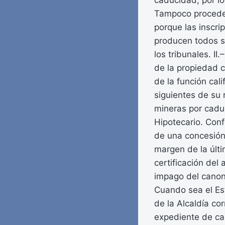
caducidad, por lo
Tampoco procede 
porque las inscri
producen todos su
los tribunales. II
de la propiedad c
de la función cali
siguientes de su 
mineras por cadu
Hipotecario. Con
de una concesión 
margen de la últi
certificación del
impago del canon
Cuando sea el Est
de la Alcaldía co
expediente de ca