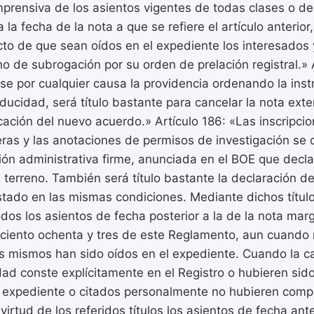
prensiva de los asientos vigentes de todas clases o de
 la fecha de la nota a que se refiere el artículo anterior,
cto de que sean oídos en el expediente los interesados
cho de subrogación por su orden de prelación registral.» 
e por cualquier causa la providencia ordenando la inst
ucidad, será título bastante para cancelar la nota exte
ficación del nuevo acuerdo.» Artículo 186: «Las inscripci
ras y las anotaciones de permisos de investigación se 
ión administrativa firme, anunciada en el BOE que decl
el terreno. También será título bastante la declaración 
stado en las mismas condiciones. Mediante dichos título
dos los asientos de fecha posterior a la de la nota marg
lo ciento ochenta y tres de este Reglamento, aun cuando
os mismos han sido oídos en el expediente. Cuando la 
ad conste explícitamente en el Registro o hubieren sido
l expediente o citados personalmente no hubieren comp
irtud de los referidos títulos los asientos de fecha ante