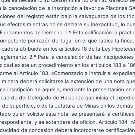
 que es necesario su consentimiento o en su defecto se
la cancelación de la inscripción a favor de Placonsa S
pciones del registro están bajo la salvaguarda de los tri
s efectos mientras no se declare su inexactitud, lo qu
.–Fundamentos de Derecho. 1.º Esta calificación la practi
ompetente por razón del lugar en el que radica la finca
ficadora atribuida en los artículos 18 de la Ley Hipoteca
reglamento. 2.º Para la cancelación de las inscripcione
cidad existe un procedimiento en los artículos 183 a 1
forme al Artículo 183. «Comenzado a instruir el expedi
minera deberá solicitarse la extensión de una nota que 
ma inscripción de aquélla, mediante la presentación en e
 acuerdo del Delegado de Hacienda que inicia el expedi
 de superficie, o de la Jefatura de Minas en los demás
ado quien solicite esta nota, se presentará la certifica
rrespondiente, y se extenderá de oficio». Artículo 184: «
ducidad de concesión deberá incorporarse certificación