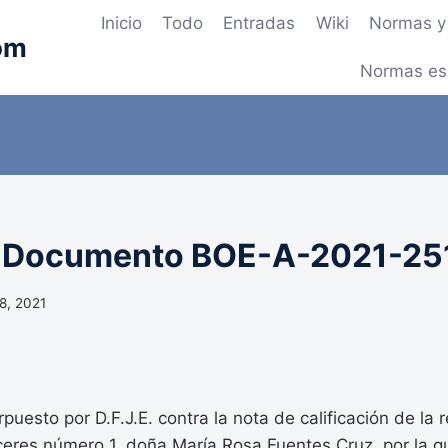
Inicio
Todo
Entradas
Wiki
Normas y 
om
Normas es
– Documento BOE-A-2021-25
18, 2021
rpuesto por D.F.J.E. contra la nota de calificación de la 
eres número 1, doña María Rosa Fuentes Cruz, por la q