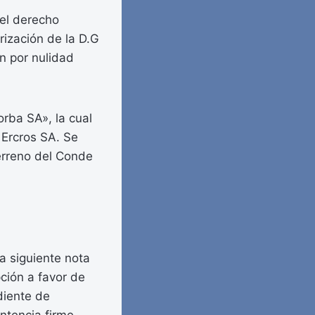
 el derecho
rización de la D.G
ón por nulidad
orba SA», la cual
 Ercros SA. Se
erreno del Conde
a siguiente nota
pción a favor de
ediente de