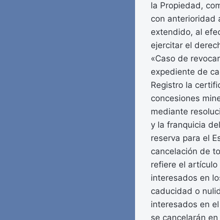
la Propiedad, com
con anterioridad a
extendido, al efe
ejercitar el dere
«Caso de revocars
expediente de cad
Registro la certi
concesiones mine
mediante resoluc
y la franquicia d
reserva para el E
cancelación de to
refiere el artícu
interesados en l
caducidad o nulid
interesados en e
se cancelarán en v