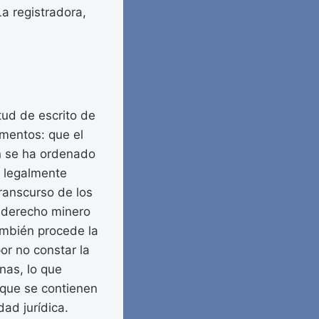
a registradora,
rtud de escrito de
umentos: que el
n se ha ordenado
o legalmente
transcurso de los
l derecho minero
ambién procede la
or no constar la
nas, lo que
s que se contienen
ad jurídica.