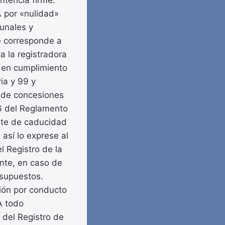
ntencia firme.
A por «nulidad»
bunales y
e corresponde a
ca la registradora
, en cumplimiento
ria y 99 y
s de concesiones
86 del Reglamento
ente de caducidad
así lo exprese al
l Registro de la
ente, en caso de
 supuestos.
ción por conducto
A todo
 del Registro de