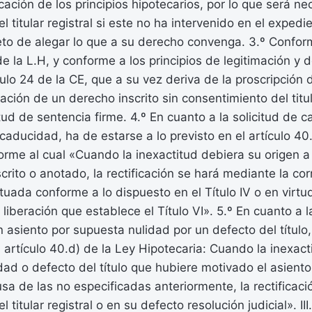
cación de los principios hipotecarios, por lo que será ne
 titular registral si este no ha intervenido en el expedi
eto de alegar lo que a su derecho convenga. 3.º Confor
de la L.H, y conforme a los principios de legitimación y de
culo 24 de la CE, que a su vez deriva de la proscripción 
ación de un derecho inscrito sin consentimiento del titul
tud de sentencia firme. 4.º En cuanto a la solicitud de c
r caducidad, ha de estarse a lo previsto en el artículo 40
orme al cual «Cuando la inexactitud debiera su origen a 
crito o anotado, la rectificación se hará mediante la co
tuada conforme a lo dispuesto en el Título IV o en virtu
liberación que establece el Título VI». 5.º En cuanto a l
 asiento por supuesta nulidad por un defecto del título
l artículo 40.d) de la Ley Hipotecaria: Cuando la inexac
dad o defecto del título que hubiere motivado el asiento
usa de las no especificadas anteriormente, la rectificaci
 titular registral o en su defecto resolución judicial». III