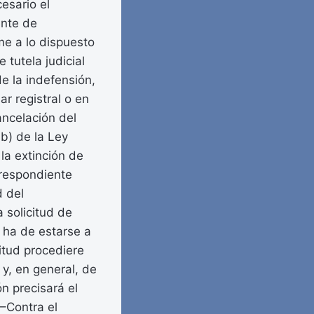
cesario el
ente de
me a lo dispuesto
 tutela judicial
de la indefensión,
ar registral o en
ancelación del
.b) de la Ley
la extinción de
rrespondiente
d del
a solicitud de
, ha de estarse a
titud procediere
 y, en general, de
ón precisará el
.–Contra el