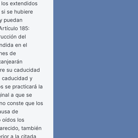
 los extendidos
 si se hubiere
 y puedan
Artículo 185:
rucción del
ndida en el
ones de
canjearán
are su caducidad
de caducidad y
s se practicará la
inal a que se
 no conste que los
causa de
 oídos los
arecido, también
rior a la citada