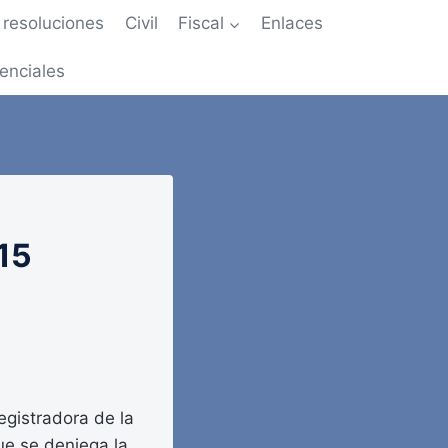
resoluciones
Civil
Fiscal
Enlaces
enciales
15
registradora de la
ue se deniega la