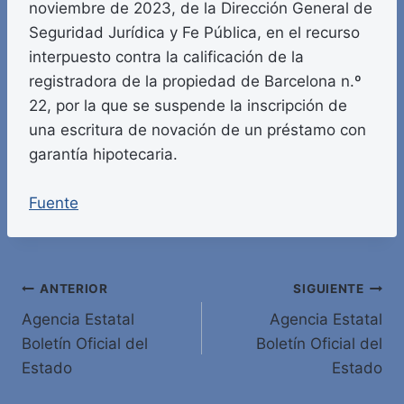
noviembre de 2023, de la Dirección General de
Seguridad Jurídica y Fe Pública, en el recurso
interpuesto contra la calificación de la
registradora de la propiedad de Barcelona n.º
22, por la que se suspende la inscripción de
una escritura de novación de un préstamo con
garantía hipotecaria.
Fuente
Navegación
ANTERIOR
SIGUIENTE
Agencia Estatal
Agencia Estatal
de
Boletín Oficial del
Boletín Oficial del
entradas
Estado
Estado