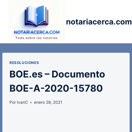
Saltar
al
contenido
notariacerca.com
RESOLUCIONES
BOE.es – Documento
BOE-A-2020-15780
Por
IvanC
enero 28, 2021