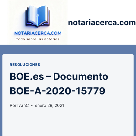
Saltar
al
contenido
notariacerca.com
RESOLUCIONES
BOE.es – Documento
BOE-A-2020-15779
Por
IvanC
enero 28, 2021