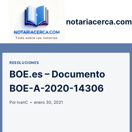
Saltar
al
contenido
notariacerca.com
RESOLUCIONES
BOE.es – Documento
BOE-A-2020-14306
Por
IvanC
enero 30, 2021