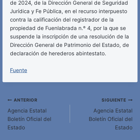
de 2024, de la Dirección General de Seguridad
Jurídica y Fe Pública, en el recurso interpuesto
contra la calificación del registrador de la
propiedad de Fuenlabrada n.º 4, por la que se
suspende la inscripción de una resolución de la
Dirección General de Patrimonio del Estado, de
declaración de herederos abintestato.
Fuente
Navegación
ANTERIOR
SIGUIENTE
Agencia Estatal
Agencia Estatal
de
Boletín Oficial del
Boletín Oficial del
entradas
Estado
Estado