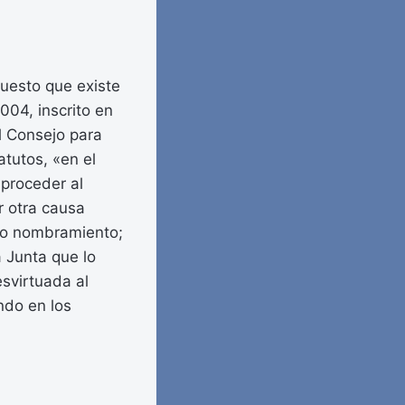
puesto que existe
004, inscrito en
el Consejo para
atutos, «en el
proceder al
r otra causa
evo nombramiento;
a Junta que lo
svirtuada al
ndo en los