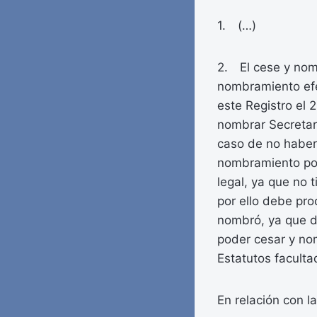
1. (…)
2. El cese y nomb
nombramiento efe
este Registro el 
nombrar Secretari
caso de no haber
nombramiento por
legal, ya que no
por ello debe pro
nombró, ya que de
poder cesar y no
Estatutos facult
En relación con la