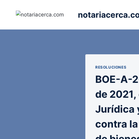
Saltar
al
notariacerca.c
contenido
RESOLUCIONES
BOE-A-2
de 2021,
Jurídica 
contra la
de bienes