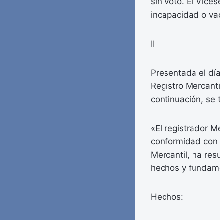
sin voto. El Vices
incapacidad o va
II
Presentada el día
Registro Mercanti
continuación, se 
«El registrador M
conformidad con 
Mercantil, ha resu
hechos y fundam
Hechos: