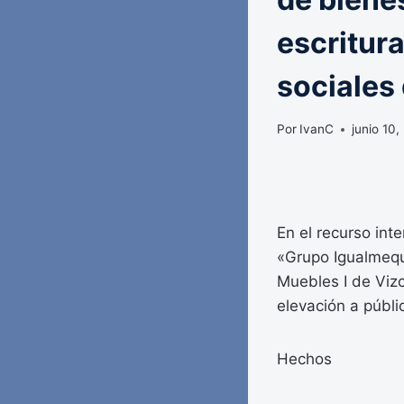
escritur
sociales
Por
IvanC
junio 10,
En el recurso int
«Grupo Igualmequi
Muebles I de Vizc
elevación a públi
Hechos