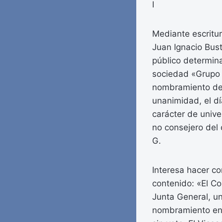
I
Mediante escritur
Juan Ignacio Bus
público determin
sociedad «Grupo I
nombramiento del
unanimidad, el d
carácter de unive
no consejero del
G.
Interesa hacer con
contenido: «El Co
Junta General, un
nombramiento en 