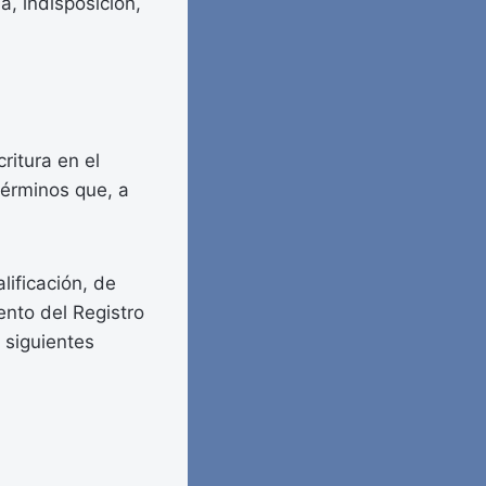
a, indisposición,
ritura en el
términos que, a
lificación, de
ento del Registro
s siguientes