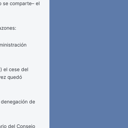
o se comparte– el
azones:
ministración
) el cese del
 vez quedó
a denegación de
rio del Consejo