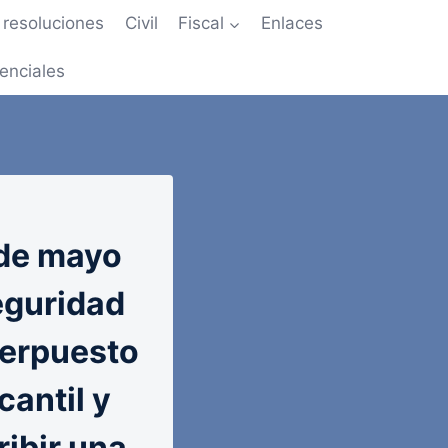
resoluciones
Civil
Fiscal
Enlaces
enciales
de mayo
eguridad
nterpuesto
cantil y
ribir una