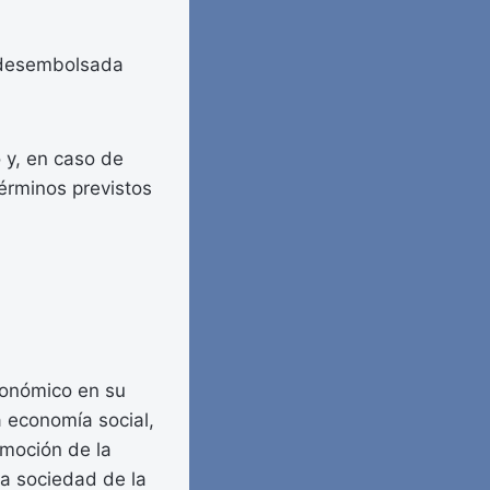
, desembolsada
o y, en caso de
érminos previstos
económico en su
 economía social,
omoción de la
 la sociedad de la