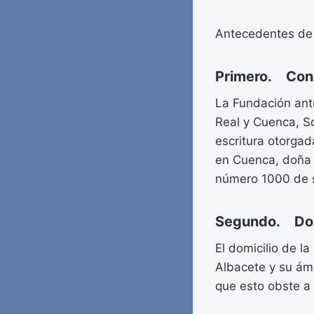
Antecedentes de
Primero. Cons
La Fundación ante
Real y Cuenca, So
escritura otorgad
en Cuenca, doña M
número 1000 de s
Segundo. Domi
El domicilio de l
Albacete y su ámb
que esto obste a 