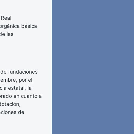
 Real
 orgánica básica
de las
o de fundaciones
iembre, por el
a estatal, la
torado en cuanto a
dotación,
aciones de