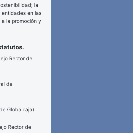
ostenibilidad; la
y entidades en las
r a la promoción y
statutos.
sejo Rector de
al de
de Globalcaja).
ejo Rector de