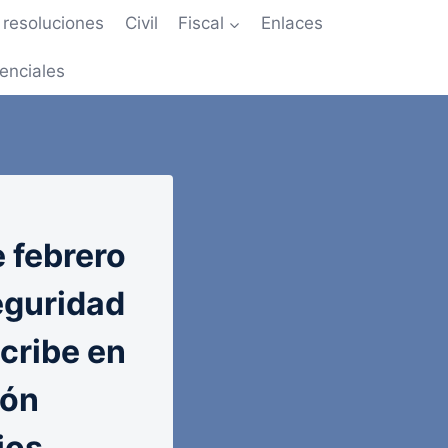
resoluciones
Civil
Fiscal
Enlaces
enciales
 febrero
eguridad
scribe en
ión
ios.