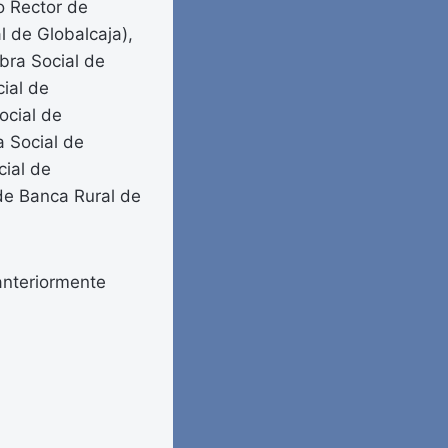
o Rector de
l de Globalcaja),
bra Social de
cial de
ocial de
a Social de
cial de
de Banca Rural de
anteriormente