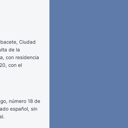
Albacete, Ciudad
lta de la
ha, con residencia
20, con el
lego, número 18 de
tado español, sin
l.