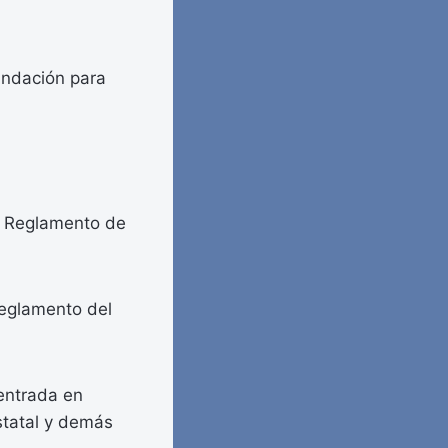
undación para
l Reglamento de
Reglamento del
entrada en
statal y demás