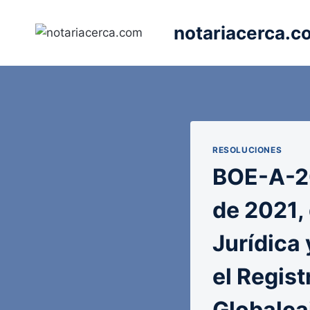
Saltar
al
notariacerca.c
contenido
RESOLUCIONES
BOE-A-20
de 2021,
Jurídica 
el Regis
Globalca