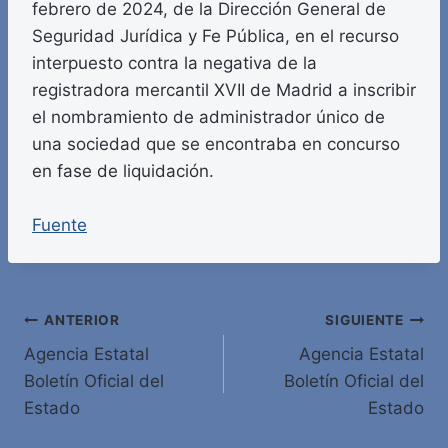
febrero de 2024, de la Dirección General de
Seguridad Jurídica y Fe Pública, en el recurso
interpuesto contra la negativa de la
registradora mercantil XVII de Madrid a inscribir
el nombramiento de administrador único de
una sociedad que se encontraba en concurso
en fase de liquidación.
Fuente
Navegación
ANTERIOR
SIGUIENTE
Agencia Estatal
Agencia Estatal
de
Boletín Oficial del
Boletín Oficial del
entradas
Estado
Estado