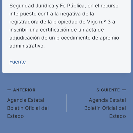
Seguridad Jurídica y Fe Pública, en el recurso
interpuesto contra la negativa de la
registradora de la propiedad de Vigo n.º 3 a
inscribir una certificación de un acta de
adjudicación de un procedimiento de apremio
administrativo.
Fuente
Navegación
ANTERIOR
SIGUIENTE
Agencia Estatal
Agencia Estatal
de
Boletín Oficial del
Boletín Oficial del
entradas
Estado
Estado