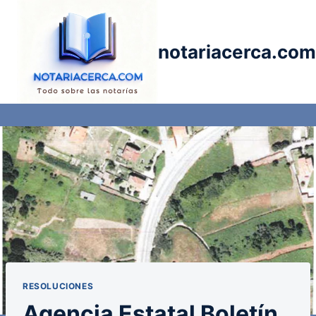
Saltar
al
contenido
notariacerca.com
RESOLUCIONES
Agencia Estatal Boletín