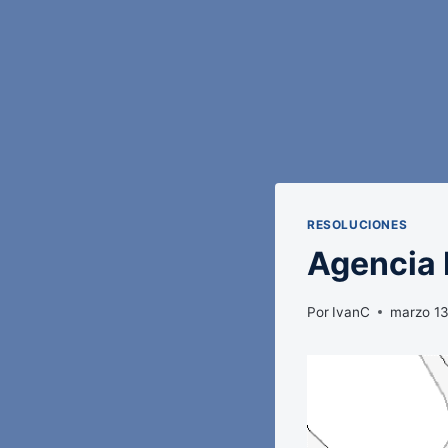
RESOLUCIONES
Agencia E
Por
IvanC
marzo 13