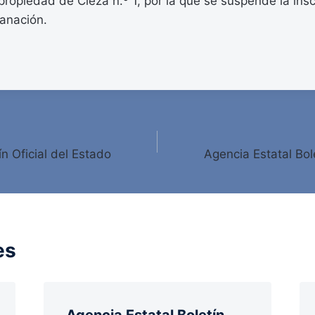
 propiedad de Cieza n.º 1, por la que se suspende la ins
sanación.
ín Oficial del Estado
Agencia Estatal Bole
es
Agencia Estatal Boletín