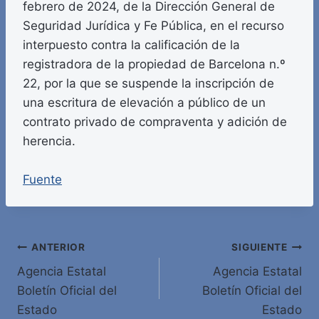
febrero de 2024, de la Dirección General de
Seguridad Jurídica y Fe Pública, en el recurso
interpuesto contra la calificación de la
registradora de la propiedad de Barcelona n.º
22, por la que se suspende la inscripción de
una escritura de elevación a público de un
contrato privado de compraventa y adición de
herencia.
Fuente
Navegación
ANTERIOR
SIGUIENTE
Agencia Estatal
Agencia Estatal
de
Boletín Oficial del
Boletín Oficial del
entradas
Estado
Estado