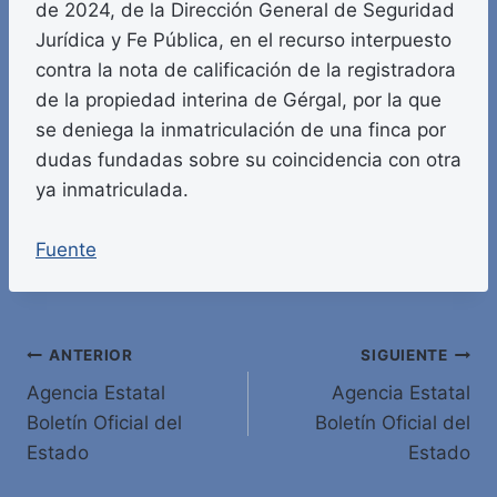
de 2024, de la Dirección General de Seguridad
Jurídica y Fe Pública, en el recurso interpuesto
contra la nota de calificación de la registradora
de la propiedad interina de Gérgal, por la que
se deniega la inmatriculación de una finca por
dudas fundadas sobre su coincidencia con otra
ya inmatriculada.
Fuente
Navegación
ANTERIOR
SIGUIENTE
Agencia Estatal
Agencia Estatal
de
Boletín Oficial del
Boletín Oficial del
entradas
Estado
Estado