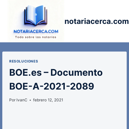
Saltar
al
contenido
notariacerca.com
RESOLUCIONES
BOE.es – Documento
BOE-A-2021-2089
Por
IvanC
febrero 12, 2021