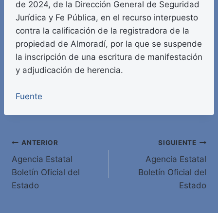
de 2024, de la Dirección General de Seguridad
Jurídica y Fe Pública, en el recurso interpuesto
contra la calificación de la registradora de la
propiedad de Almoradí, por la que se suspende
la inscripción de una escritura de manifestación
y adjudicación de herencia.
Fuente
Navegación
ANTERIOR
SIGUIENTE
Agencia Estatal
Agencia Estatal
de
Boletín Oficial del
Boletín Oficial del
entradas
Estado
Estado