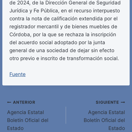
de 2024, de la Dirección General de Seguridad
Jurídica y Fe Pública, en el recurso interpuesto
contra la nota de calificación extendida por el
registrador mercantil y de bienes muebles de
Córdoba, por la que se rechaza la inscripción
del acuerdo social adoptado por la junta
general de una sociedad de dejar sin efecto
otro previo e inscrito de transformación social.
Fuente
Navegación
ANTERIOR
SIGUIENTE
Agencia Estatal
Agencia Estatal
de
Boletín Oficial del
Boletín Oficial del
entradas
Estado
Estado