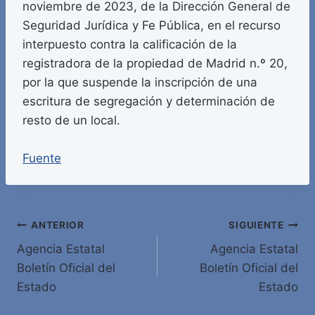
noviembre de 2023, de la Dirección General de
Seguridad Jurídica y Fe Pública, en el recurso
interpuesto contra la calificación de la
registradora de la propiedad de Madrid n.º 20,
por la que suspende la inscripción de una
escritura de segregación y determinación de
resto de un local.
Fuente
Navegación
ANTERIOR
SIGUIENTE
Agencia Estatal
Agencia Estatal
de
Boletín Oficial del
Boletín Oficial del
entradas
Estado
Estado