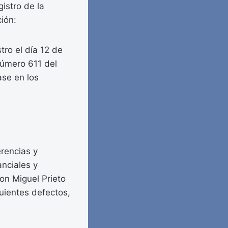
istro de la
ión:
ro el día 12 de
número 611 del
ase en los
erencias y
anciales y
on Miguel Prieto
uientes defectos,