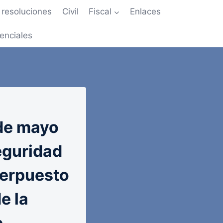
resoluciones
Civil
Fiscal
Enlaces
enciales
de mayo
eguridad
nterpuesto
e la
e