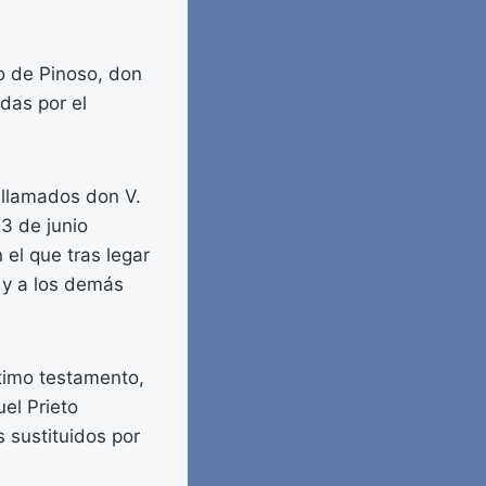
io de Pinoso, don
das por el
s llamados don V.
13 de junio
el que tras legar
s y a los demás
ltimo testamento,
el Prieto
s sustituidos por