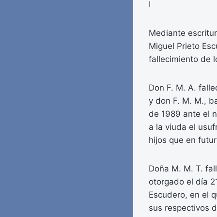
I
Mediante escritur
Miguel Prieto Esc
fallecimiento de 
Don F. M. A. fall
y don F. M. M., b
de 1989 ante el n
a la viuda el usu
hijos que en futu
Doña M. M. T. fal
otorgado el día 2
Escudero, en el q
sus respectivos 