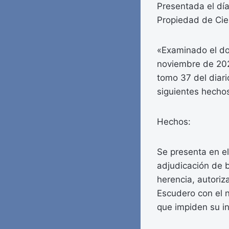
Presentada el día
Propiedad de Ciez
«Examinado el do
noviembre de 202
tomo 37 del diari
siguientes hecho
Hechos:
Se presenta en el
adjudicación de b
herencia, autoriz
Escudero con el n
que impiden su in