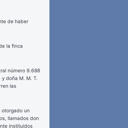
ante de haber
de la finca
stral número 9.688
. y doña M. M. T.
ren las
o otorgado un
jos, llamados don
nte instituidos