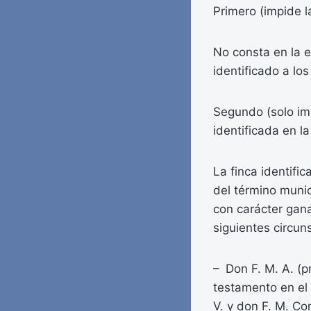
Primero (impide l
No consta en la e
identificado a los
Segundo (solo imp
identificada en la
La finca identifi
del término munic
con carácter gana
siguientes circun
– Don F. M. A. (p
testamento en el 
V. y don F. M. Co