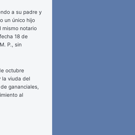
iendo a su padre y
 un único hijo
l mismo notario
fecha 18 de
. P., sin
de octubre
 la viuda del
 de gananciales,
imiento al