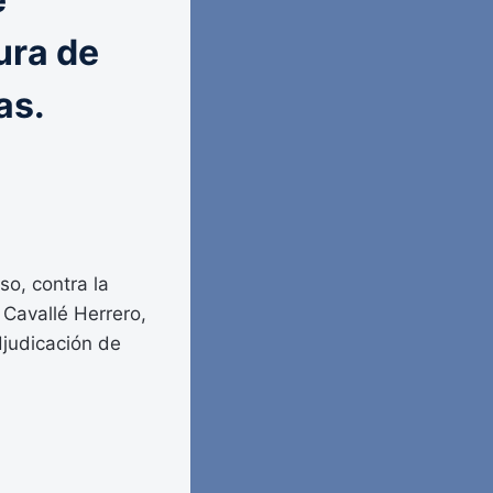
ura de
as.
so, contra la
 Cavallé Herrero,
djudicación de