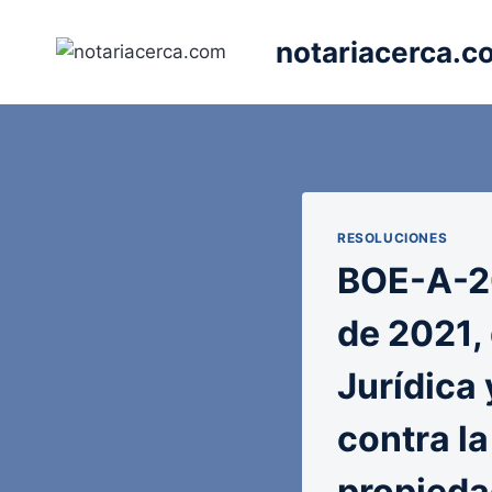
Saltar
al
notariacerca.c
contenido
RESOLUCIONES
BOE-A-2
de 2021,
Jurídica 
contra la
propiedad