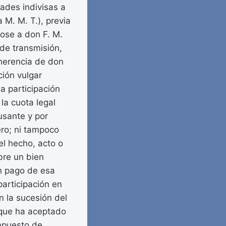
tades indivisas a
 M. M. T.), previa
ose a don F. M.
de transmisión,
 herencia de don
ción vulgar
a participación
la cuota legal
usante y por
ero; ni tampoco
 el hecho, acto o
obre un bien
n pago de esa
participación en
n la sucesión del
que ha aceptado
impuesto de