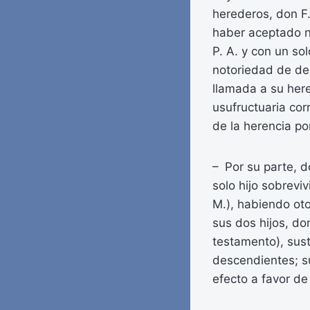
herederos, don F.
haber aceptado n
P. A. y con un so
notoriedad de dec
llamada a su heren
usufructuaria cor
de la herencia po
– Por su parte, d
solo hijo sobreviv
M.), habiendo oto
sus dos hijos, do
testamento), sust
descendientes; su
efecto a favor de 