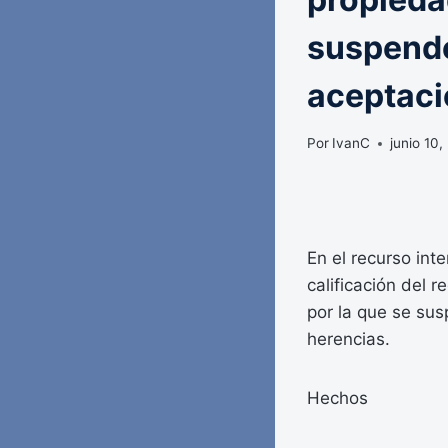
suspende
aceptaci
Por
IvanC
junio 10,
En el recurso int
calificación del 
por la que se sus
herencias.
Hechos