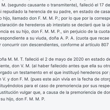
 M. (segundo causante o transmitente), falleció el 17 de
i repudiado la herencia de su padre, en estado de cas
lo hijo, llamado don F. M. M. P.; por lo que por la corres
laración de herederos ab intestato se declaró que la ú
cia es su hijo, don F. M. M. P., sin perjuicio de la cuota
respondiente a su viuda, doña A. P. A. (cuota que recae
r concurrir con descendientes, conforme al artículo 807 
oña M. M. T. falleció el 2 de mayo de 2020 en estado d
iente, don V. M. (al haber fallecido antes que ella su otr
rgado un testamento en el que instituyó herederos por 
n V. y don F. M. (pues este aún vivía en la fecha de oto
ituyéndolos para el caso de premoriencia por sus respe
stitución vulgar que, a causa de la premoriencia de don
su hijo, don F. M. M. P.