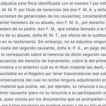
e adjudica esta finca identificada con el número 1 por mi
. M. M. P. por título de herencias (de don F. M. A. y doña
 sociedad de gananciales de los causantes; consideránd
nte) heredero de su abuelo, don F. M. A., por derecho 
redero de su padre, don F. M., que estaba llamado a la
ero de su abuela, doña M. M. T., por efecto de la sustitu
a en su testamento. Sin embargo, no se adjudica ningun
a viuda del segundo causante, doña A. P. A., en pago de 
e le corresponde sobre la herencia de dicho segundo ca
ecuencia del derecho de transmisión, sobre la del prim
nativa a lo anterior) cuál es el título material (es decir,
inscribible en el Registro por tener trascendencia real s
onsecuencia del cual no recibe ninguna adjudicación e
o material que podría, ser, por ejemplo, su renuncia a su 
rimer causante (pero no su renuncia a su participación e
e, pues consta por los documentos que se acompañan 
n por haber liquidado en nombre propio y de su hijo el 