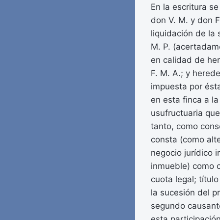
En la escritura s
don V. M. y don F
liquidación de la
M. P. (acertadame
en calidad de he
F. M. A.; y hered
impuesta por ést
en esta finca a l
usufructuaria qu
tanto, como cons
consta (como alter
negocio jurídico 
inmueble) como c
cuota legal; títul
la sucesión del p
segundo causant
esta participació