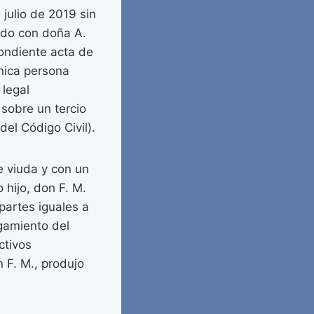
 julio de 2019 sin
ado con doña A.
pondiente acta de
nica persona
 legal
 sobre un tercio
del Código Civil).
e viuda y con un
o hijo, don F. M.
partes iguales a
rgamiento del
ctivos
 F. M., produjo