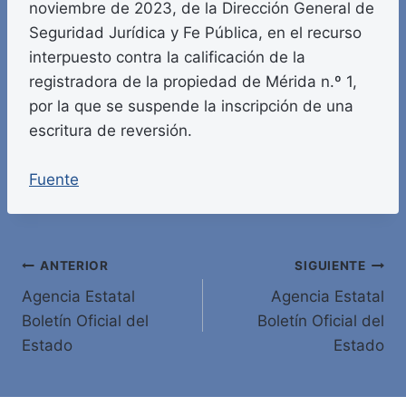
noviembre de 2023, de la Dirección General de
Seguridad Jurídica y Fe Pública, en el recurso
interpuesto contra la calificación de la
registradora de la propiedad de Mérida n.º 1,
por la que se suspende la inscripción de una
escritura de reversión.
Fuente
Navegación
ANTERIOR
SIGUIENTE
Agencia Estatal
Agencia Estatal
de
Boletín Oficial del
Boletín Oficial del
entradas
Estado
Estado