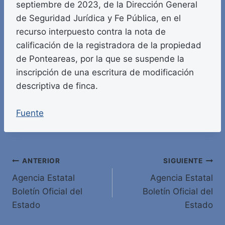
septiembre de 2023, de la Dirección General
de Seguridad Jurídica y Fe Pública, en el
recurso interpuesto contra la nota de
calificación de la registradora de la propiedad
de Ponteareas, por la que se suspende la
inscripción de una escritura de modificación
descriptiva de finca.
Fuente
Navegación
ANTERIOR
SIGUIENTE
Agencia Estatal
Agencia Estatal
de
Boletín Oficial del
Boletín Oficial del
entradas
Estado
Estado