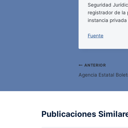
Seguridad Jurídica
registrador de la
instancia privada
Fuente
Navegación
ANTERIOR
Agencia Estatal Bolet
de
entradas
Publicaciones Similar