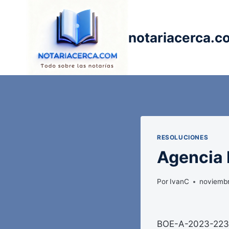
Saltar
al
contenido
notariacerca.c
RESOLUCIONES
Agencia E
Por
IvanC
noviembr
BOE-A-2023-22345