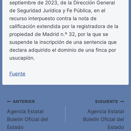
septiembre de 2023, de la Dirección General
de Seguridad Jurídica y Fe Pública, en el
recurso interpuesto contra la nota de
calificación extendida por la registradora de la
propiedad de Madrid n.º 32, por la que se
suspende la inscripción de una sentencia que
declara adquirido el dominio de una finca por
usucapión.
Fuente
Navegación
ANTERIOR
SIGUIENTE
Agencia Estatal
Agencia Estatal
de
Boletín Oficial del
Boletín Oficial del
entradas
Estado
Estado