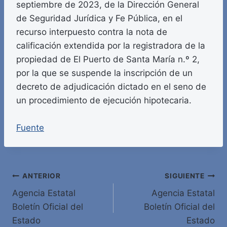
septiembre de 2023, de la Dirección General
de Seguridad Jurídica y Fe Pública, en el
recurso interpuesto contra la nota de
calificación extendida por la registradora de la
propiedad de El Puerto de Santa María n.º 2,
por la que se suspende la inscripción de un
decreto de adjudicación dictado en el seno de
un procedimiento de ejecución hipotecaria.
Fuente
Navegación
ANTERIOR
SIGUIENTE
Agencia Estatal
Agencia Estatal
de
Boletín Oficial del
Boletín Oficial del
entradas
Estado
Estado